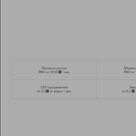
Премиум доступ
Монито
⃏
PRO от 1950
/ мес.
PRO от
СЕО продвижение
Бир
⃏
⃏
от 25
за запрос / мес.
от 0,2