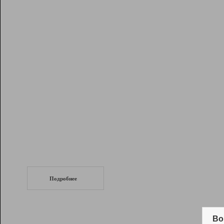
Рейтинг
Инструменты
Разработчикам
Партнерская
программа
Помощь
СеоТраф
Запустите
продвижение сайта
c LinkPad.
Подробнее
Вывод и удержание в ТОП10 выдачи
поисковых систем
Во