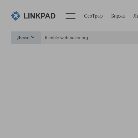
СеоТраф
Биржа
Л
Сервисы
Домен
СеоТраф
Монитор
Биржа
Pro
Линк+
Ресурсы
Вебмастер