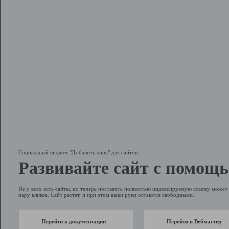
Социальный виджет "Добавить линк" для сайтов
Развивайте сайт с помощь
Не у всех есть сайты, но теперь поставить полностью индексируемую ссылку может 
пару кликов. Сайт растет, и при этом ваши руки остаются свободными.
Перейти к документации
Перейти в Вебмастер