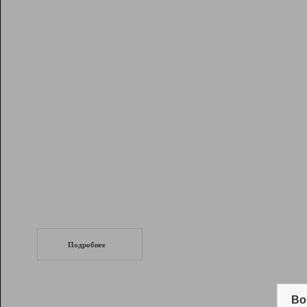
Рейтинг
Инструменты
Разработчикам
Партнерская
программа
Помощь
СеоТраф
Запустите
продвижение сайта
c LinkPad.
Подробнее
Вывод и удержание в ТОП10 выдачи
поисковых систем
Во