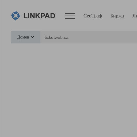
СеоТраф
Биржа
Л
Сервисы
Домен
СеоТраф
Монитор
Биржа
Pro
Линк+
Ресурсы
Вебмастер