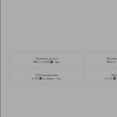
Премиум доступ
Монито
⃏
PRO от 1950
/ мес.
PRO от
СЕО продвижение
Бир
⃏
⃏
от 25
за запрос / мес.
от 0,2