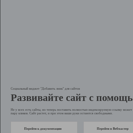
Социальный виджет "Добавить линк" для сайтов
Развивайте сайт с помощь
Не у всех есть сайты, но теперь поставить полностью индексируемую ссылку может 
пару кликов. Сайт растет, и при этом ваши руки остаются свободными.
Перейти к документации
Перейти в Вебмастер