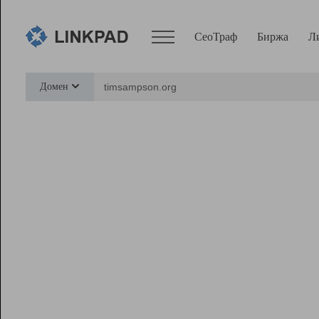
СеоТраф
Биржа
Л
Сервисы
Домен
СеоТраф
Монитор
Биржа
Pro
Линк+
Ресурсы
Вебмастер