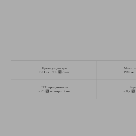
Премиум доступ
Монито
⃏
PRO от 1950
/ мес.
PRO от
СЕО продвижение
Бир
⃏
⃏
от 25
за запрос / мес.
от 0,2