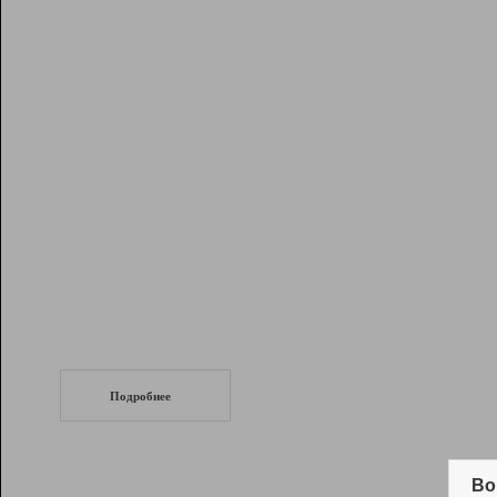
Рейтинг
Инструменты
Разработчикам
Партнерская
программа
Помощь
СеоТраф
Запустите
продвижение сайта
c LinkPad.
Подробнее
Вывод и удержание в ТОП10 выдачи
поисковых систем
Во