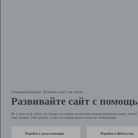
Социальный виджет "Добавить линк" для сайтов
Развивайте сайт с помощь
Не у всех есть сайты, но теперь поставить полностью индексируемую ссылку может 
пару кликов. Сайт растет, и при этом ваши руки остаются свободными.
Перейти к документации
Перейти в Вебмастер