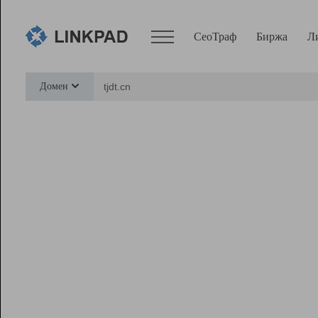
СеоТраф
Биржа
Л
Сервисы
Домен
СеоТраф
Монитор
Биржа
Pro
Линк+
Ресурсы
Вебмастер