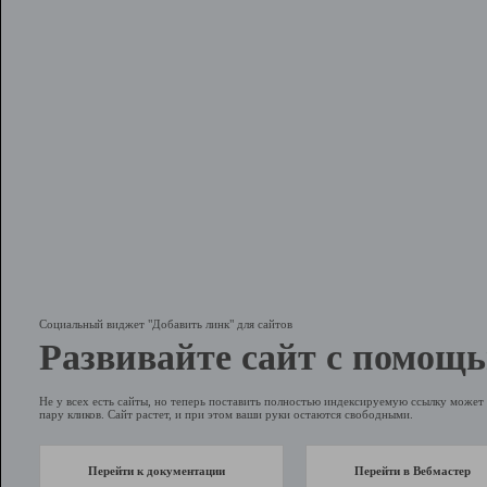
Социальный виджет "Добавить линк" для сайтов
Развивайте сайт с помощь
Не у всех есть сайты, но теперь поставить полностью индексируемую ссылку может 
пару кликов. Сайт растет, и при этом ваши руки остаются свободными.
Перейти к документации
Перейти в Вебмастер