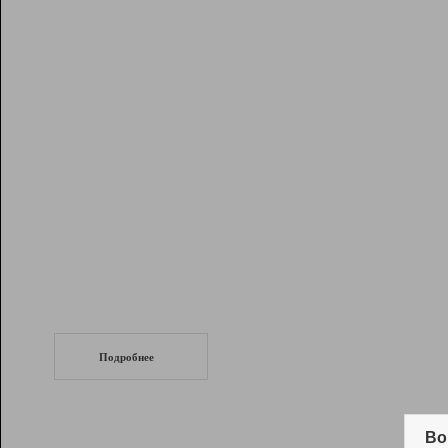
Рейтинг
Инструменты
Разработчикам
Партнерская
программа
Помощь
СеоТраф
Запустите
продвижение сайта
c LinkPad.
Подробнее
Вывод и удержание в ТОП10 выдачи
поисковых систем
Во