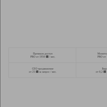
Премиум доступ
Монито
⃏
PRO от 1950
/ мес.
PRO от
СЕО продвижение
Бир
⃏
⃏
от 25
за запрос / мес.
от 0,2