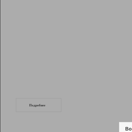
Рейтинг
Инструменты
Разработчикам
Партнерская
программа
Помощь
СеоТраф
Запустите
продвижение сайта
c LinkPad.
Подробнее
Вывод и удержание в ТОП10 выдачи
поисковых систем
Во