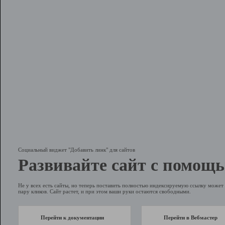
Социальный виджет "Добавить линк" для сайтов
Развивайте сайт с помощь
Не у всех есть сайты, но теперь поставить полностью индексируемую ссылку может 
пару кликов. Сайт растет, и при этом ваши руки остаются свободными.
Перейти к документации
Перейти в Вебмастер