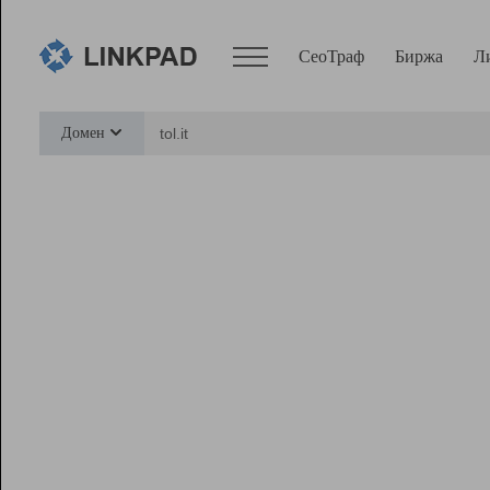
СеоТраф
Биржа
Л
Сервисы
Домен
СеоТраф
Монитор
Биржа
Pro
Линк+
Ресурсы
Вебмастер