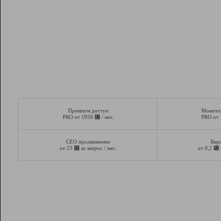
Премиум доступ
Монито
⃏
PRO от 1950
/ мес.
PRO от
СЕО продвижение
Бир
⃏
⃏
от 25
за запрос / мес.
от 0,2