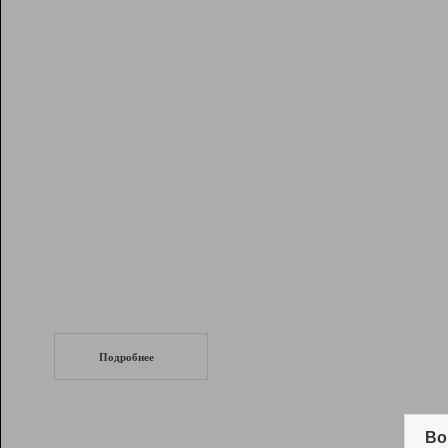
Рейтинг
Инструменты
Разработчикам
Партнерская
программа
Помощь
СеоТраф
Запустите
продвижение сайта
c LinkPad.
Подробнее
Вывод и удержание в ТОП10 выдачи
поисковых систем
Во