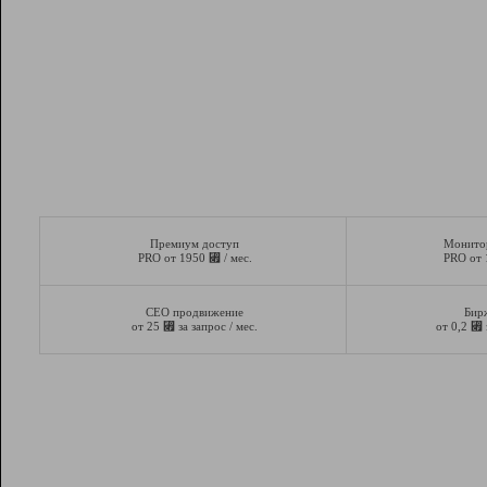
Премиум доступ
Монито
⃏
PRO от 1950
/ мес.
PRO от
СЕО продвижение
Бир
⃏
⃏
от 25
за запрос / мес.
от 0,2