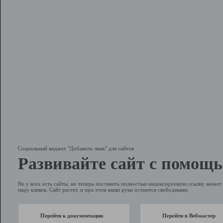
Социальный виджет "Добавить линк" для сайтов
Развивайте сайт с помощь
Не у всех есть сайты, но теперь поставить полностью индексируемую ссылку может 
пару кликов. Сайт растет, и при этом ваши руки остаются свободными.
Перейти к документации
Перейти в Вебмастер