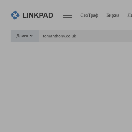
СеоТраф
Биржа
Л
Сервисы
Домен
СеоТраф
Монитор
Биржа
Pro
Линк+
Ресурсы
Вебмастер