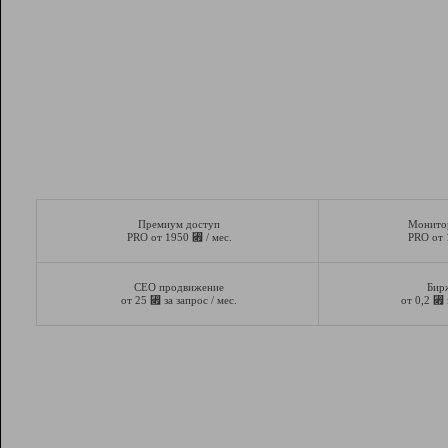
Премиум доступ
Монито
⃏
PRO от 1950
/ мес.
PRO от
СЕО продвижение
Бир
⃏
⃏
от 25
за запрос / мес.
от 0,2