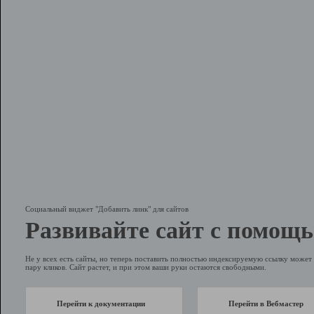
Социальный виджет "Добавить линк" для сайтов
Развивайте сайт с помощь
Не у всех есть сайты, но теперь поставить полностью индексируемую ссылку может 
пару кликов. Сайт растет, и при этом ваши руки остаются свободными.
Перейти к документации
Перейти в Вебмастер