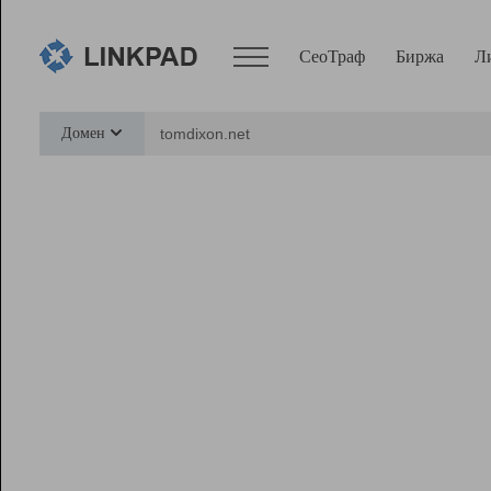
СеоТраф
Биржа
Л
Сервисы
Домен
СеоТраф
Монитор
Биржа
Pro
Линк+
Ресурсы
Вебмастер