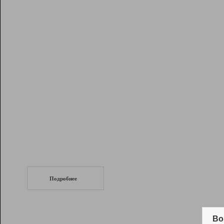
Рейтинг
Инструменты
Разработчикам
Партнерская
программа
Помощь
СеоТраф
Запустите
продвижение сайта
c LinkPad.
Подробнее
Вывод и удержание в ТОП10 выдачи
поисковых систем
Во