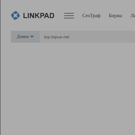
СеоТраф
Биржа
Л
Сервисы
Домен
СеоТраф
Монитор
Биржа
Pro
Линк+
Ресурсы
Вебмастер