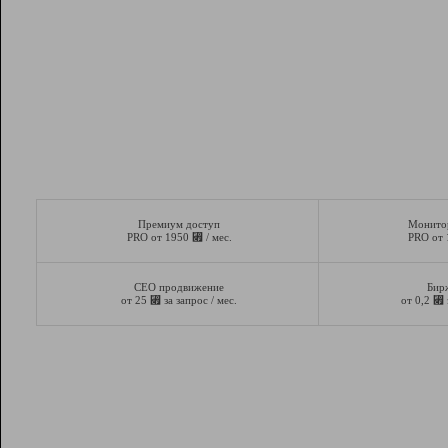
Премиум доступ
Монито
⃏
PRO от 1950
/ мес.
PRO от
СЕО продвижение
Бир
⃏
⃏
от 25
за запрос / мес.
от 0,2