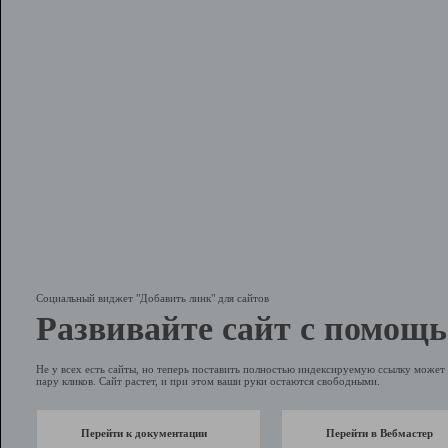
Социальный виджет "Добавить линк" для сайтов
Развивайте сайт с помощь
Не у всех есть сайты, но теперь поставить полностью индексируемую ссылку может 
пару кликов. Сайт растет, и при этом ваши руки остаются свободными.
Перейти к документации
Перейти в Вебмастер