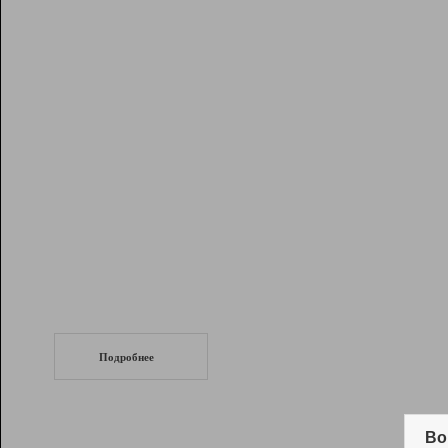
Рейтинг
Инструменты
Разработчикам
Партнерская
программа
Помощь
СеоТраф
Запустите
продвижение сайта
c LinkPad.
Подробнее
Вывод и удержание в ТОП10 выдачи
поисковых систем
Во