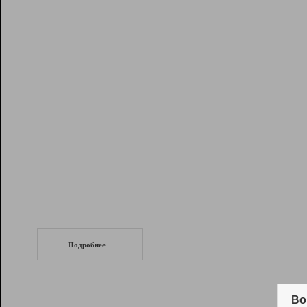
Рейтинг
Инструменты
Разработчикам
Партнерская
программа
Помощь
СеоТраф
Запустите
продвижение сайта
c LinkPad.
Подробнее
Вывод и удержание в ТОП10 выдачи
поисковых систем
Во