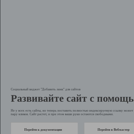
Социальный виджет "Добавить линк" для сайтов
Развивайте сайт с помощь
Не у всех есть сайты, но теперь поставить полностью индексируемую ссылку может 
пару кликов. Сайт растет, и при этом ваши руки остаются свободными.
Перейти к документации
Перейти в Вебмастер