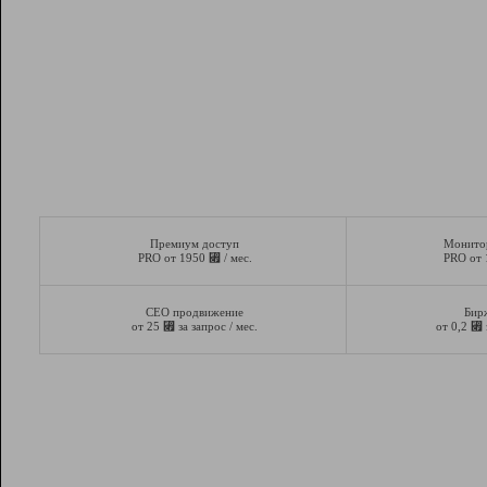
Премиум доступ
Монито
⃏
PRO от 1950
/ мес.
PRO от
СЕО продвижение
Бир
⃏
⃏
от 25
за запрос / мес.
от 0,2