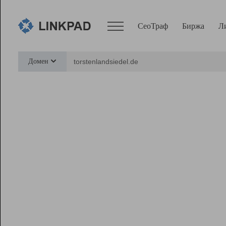
СеоТраф
Биржа
Л
Сервисы
Домен
СеоТраф
Монитор
Биржа
Pro
Линк+
Ресурсы
Вебмастер