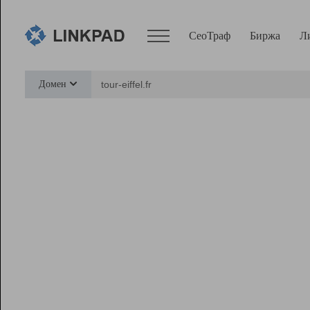
СеоТраф
Биржа
Л
Сервисы
Домен
СеоТраф
Монитор
Биржа
Pro
Линк+
Ресурсы
Вебмастер