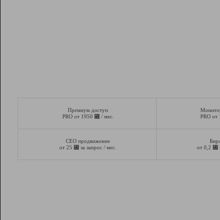
Премиум доступ
Монито
⃏
PRO от 1950
/ мес.
PRO от
СЕО продвижение
Бир
⃏
⃏
от 25
за запрос / мес.
от 0,2