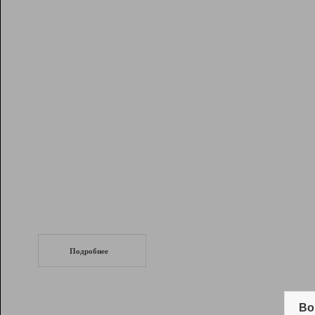
Рейтинг
Инструменты
Разработчикам
Партнерская
программа
Помощь
СеоТраф
Запустите
продвижение сайта
c LinkPad.
Подробнее
Вывод и удержание в ТОП10 выдачи
поисковых систем
Во