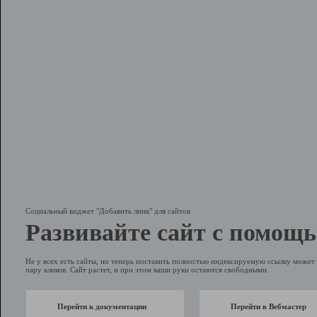
Социальный виджет "Добавить линк" для сайтов
Развивайте сайт с помощь
Не у всех есть сайты, но теперь поставить полностью индексируемую ссылку может 
пару кликов. Сайт растет, и при этом ваши руки остаются свободными.
Перейти к документации
Перейти в Вебмастер