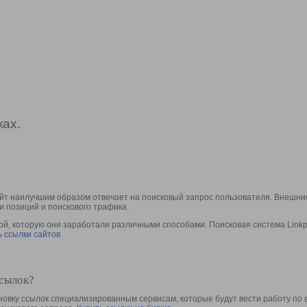
ах.
йт наилучшим образом отвечает на поисковый запрос пользователя. Внешние
и позиций и поискового трафика.
, которую они заработали различными способами. Поисковая система Linkpa
 ссылки сайтов
ссылок?
овку ссылок специализированным сервисам, которые будут вести работу по 