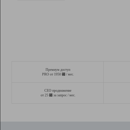
Рейтинг
Вывод и удержание в ТОП10 выдачи
поисковых систем
Инструменты
Разработчикам
Партнерская
программа
Помощь
Премиум доступ
⃏
PRO от 1950
/ мес.
СЕО продвижение
⃏
от 25
за запрос / мес.