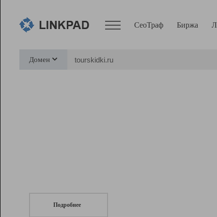
СеоТраф
Биржа
Л
Сервисы
Домен
СеоТраф
Монитор
Биржа
Pro
Линк+
СеоТраф
Запустите
продвижение сайта
c LinkPad.
Ресурсы
Вебмастер
Подробнее