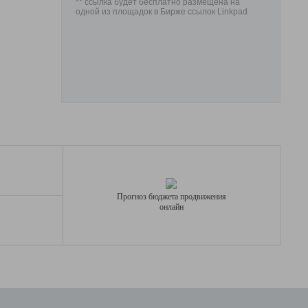
** ссылка будет бесплатно размещена на
одной из площадок в Бирже ссылок Linkpad
Прогноз бюджета продвижения
онлайн