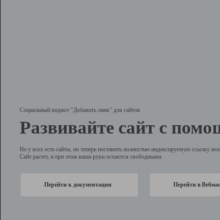
Социальный виджет "Добавить линк" для сайтов
Развивайте сайт с помо
Не у всех есть сайты, но теперь поставить полностью индексируемую ссылку мо
Сайт растет, и при этом ваши руки остаются свободными.
Перейти к документации
Перейти в Вебма