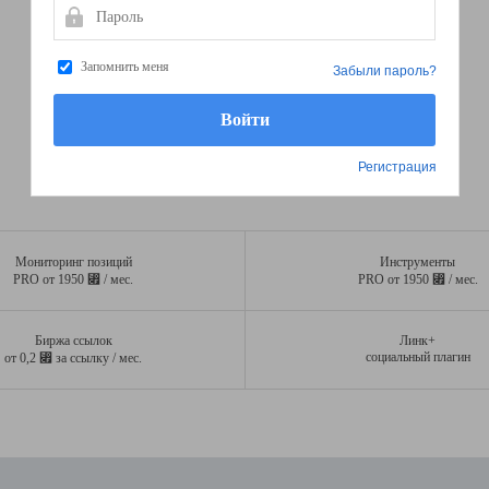
Пароль
Запомнить меня
Забыли пароль?
Регистрация
Мониторинг позиций
Инструменты
⃏
⃏
PRO от 1950
/ мес.
PRO от 1950
/ мес.
Биржа ссылок
Линк+
⃏
социальный плагин
от 0,2
за ссылку / мес.