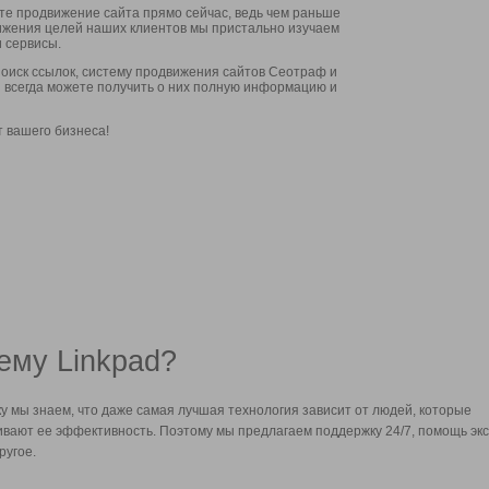
ите продвижение сайта прямо сейчас, ведь чем раньше
стижения целей наших клиентов мы пристально изучаем
 сервисы.
оиск ссылок, систему продвижения сайтов Сеотраф и
вы всегда можете получить о них полную информацию и
т вашего бизнеса!
ему Linkpad?
у мы знаем, что даже самая лучшая технология зависит от людей, которые
вают ее эффективность. Поэтому мы предлагаем поддержку 24/7, помощь экс
ругое.