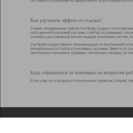
системах и улучшению их эффективности для конкретного п
Как улучшить эффект от ссылок?
Сервис продвижения сайтов СеоТраф создает естественную
собственной поисковой системы LinkPad отслеживает ссыл
полный и достоверный анализ выдачи поисковых систем, ч
СеоТраф предоставляет рекомендации по внутренней оптим
(кликабельность) сайта в поисковых системах. Вместе со с
чем больше поискового трафика, тем больше продаж, не 
Куда обращаться за помощью по вопросам ра
Если у вас есть вопросы относительно сервисов Linkpad, 
О Linkpad
Поддержка