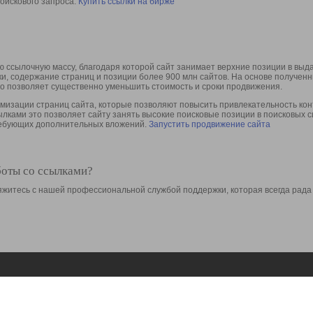
оискового запроса.
Купить ссылки на бирже
 ссылочную массу, благодаря которой сайт занимает верхние позиции в выд
ки, содержание страниц и позиции более 900 млн сайтов. На основе получе
то позволяет существенно уменьшить стоимость и сроки продвижения.
изации страниц сайта, которые позволяют повысить привлекательность конт
сылками это позволяет сайту занять высокие поисковые позиции в поисковых 
требующих дополнительных вложений.
Запустить продвижение сайта
боты со ссылками?
свяжитесь с нашей профессиональной службой поддержки, которая всегда рада
Ресурсы