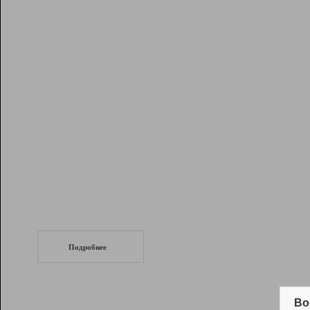
Рейтинг
Инструменты
Разработчикам
Партнерская
программа
Помощь
СеоТраф
Запустите
продвижение сайта
c LinkPad.
Подробнее
Вывод и удержание в ТОП10 выдачи
поисковых систем
Во