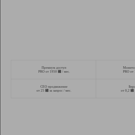
Премиум доступ
Монито
⃏
PRO от 1950
/ мес.
PRO от
СЕО продвижение
Бир
⃏
⃏
от 25
за запрос / мес.
от 0,2