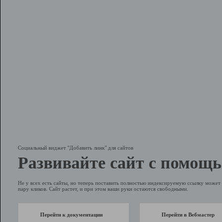
Социальный виджет "Добавить линк" для сайтов
Развивайте сайт с помощь
Не у всех есть сайты, но теперь поставить полностью индексируемую ссылку может 
пару кликов. Сайт растет, и при этом ваши руки остаются свободными.
Перейти к документации
Перейти в Вебмастер