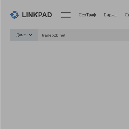
СеоТраф
Биржа
Л
Сервисы
Домен
СеоТраф
Монитор
Биржа
Pro
Линк+
Ресурсы
Вебмастер