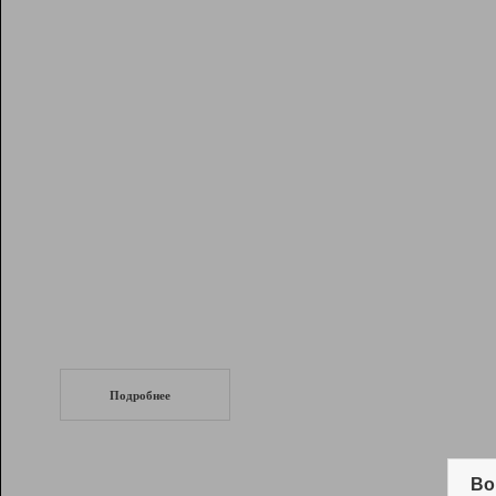
Рейтинг
Инструменты
Разработчикам
Партнерская
программа
Помощь
СеоТраф
Запустите
продвижение сайта
c LinkPad.
Подробнее
Вывод и удержание в ТОП10 выдачи
поисковых систем
Во