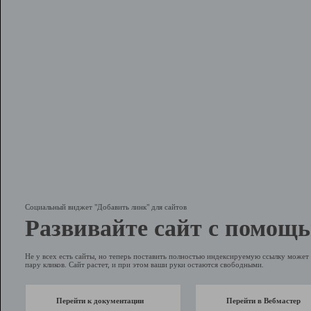
Социальный виджет "Добавить линк" для сайтов
Развивайте сайт с помощь
Не у всех есть сайты, но теперь поставить полностью индексируемую ссылку может 
пару кликов. Сайт растет, и при этом ваши руки остаются свободными.
Перейти к документации
Перейти в Вебмастер