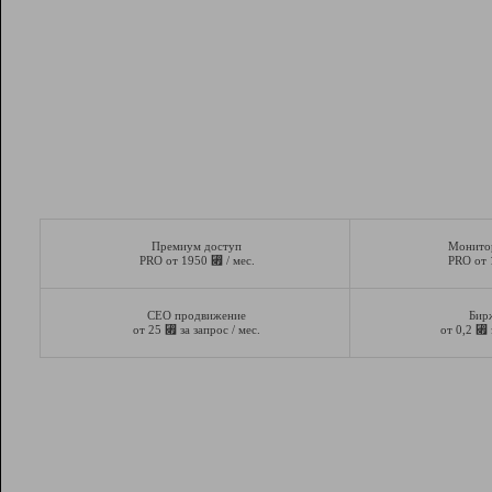
Премиум доступ
Монито
⃏
PRO от 1950
/ мес.
PRO от
СЕО продвижение
Бир
⃏
⃏
от 25
за запрос / мес.
от 0,2