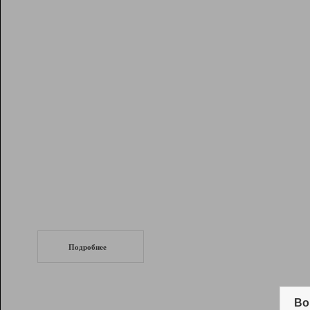
Рейтинг
Инструменты
Разработчикам
Партнерская
программа
Помощь
СеоТраф
Запустите
продвижение сайта
c LinkPad.
Подробнее
Вывод и удержание в ТОП10 выдачи
поисковых систем
Во