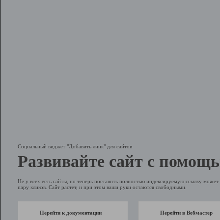
Социальный виджет "Добавить линк" для сайтов
Развивайте сайт с помощь
Не у всех есть сайты, но теперь поставить полностью индексируемую ссылку может 
пару кликов. Сайт растет, и при этом ваши руки остаются свободными.
Перейти к документации
Перейти в Вебмастер