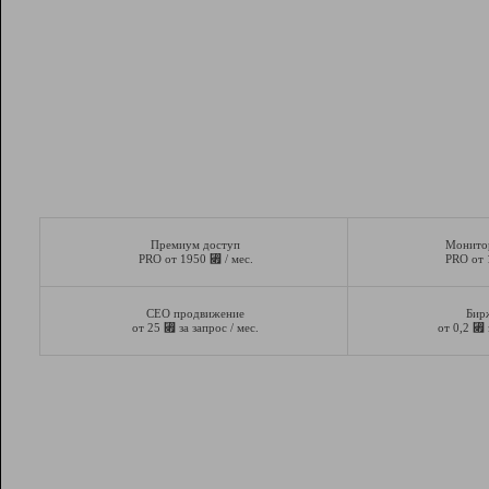
Премиум доступ
Монито
⃏
PRO от 1950
/ мес.
PRO от
СЕО продвижение
Бир
⃏
⃏
от 25
за запрос / мес.
от 0,2