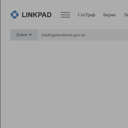
СеоТраф
Биржа
Л
Сервисы
Домен
СеоТраф
Монитор
Биржа
Pro
Линк+
Ресурсы
Вебмастер