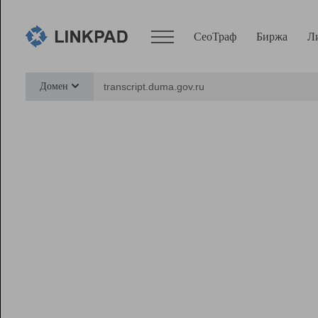
СеоТраф
Биржа
Л
Сервисы
Домен
СеоТраф
Монитор
Биржа
Pro
Линк+
Ресурсы
Вебмастер