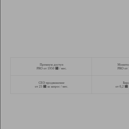
Премиум доступ
Монито
⃏
PRO от 1950
/ мес.
PRO от
СЕО продвижение
Бир
⃏
⃏
от 25
за запрос / мес.
от 0,2