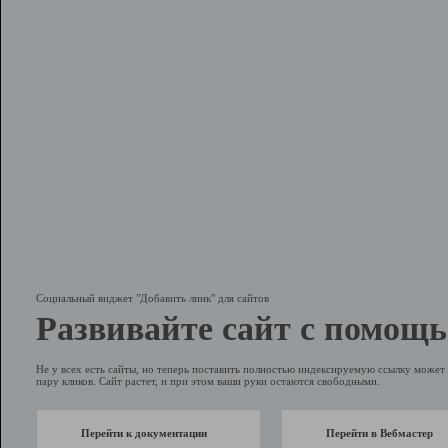
Социальный виджет "Добавить линк" для сайтов
Развивайте сайт с помощь
Не у всех есть сайты, но теперь поставить полностью индексируемую ссылку может 
пару кликов. Сайт растет, и при этом ваши руки остаются свободными.
Перейти к документации
Перейти в Вебмастер