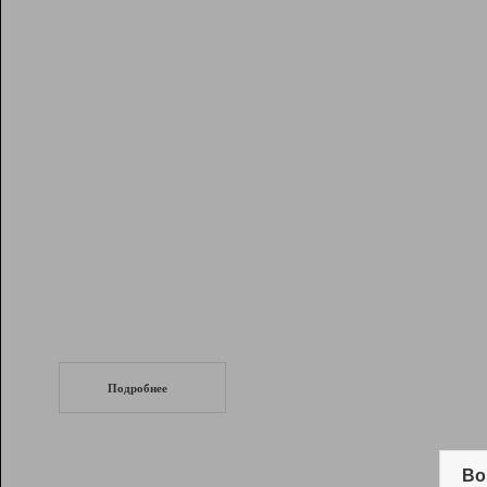
Рейтинг
Инструменты
Разработчикам
Партнерская
программа
Помощь
СеоТраф
Запустите
продвижение сайта
c LinkPad.
Подробнее
Вывод и удержание в ТОП10 выдачи
поисковых систем
Во