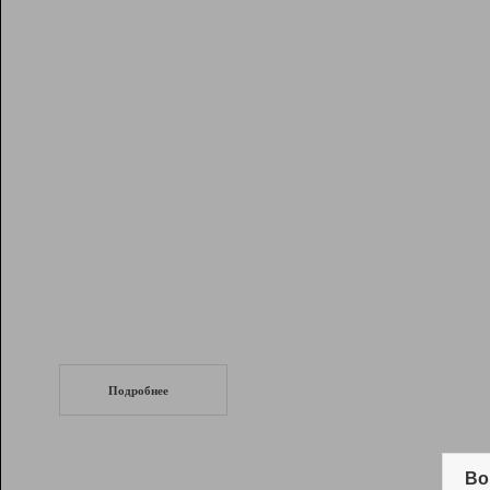
Рейтинг
Инструменты
Разработчикам
Партнерская
программа
Помощь
СеоТраф
Запустите
продвижение сайта
c LinkPad.
Подробнее
Вывод и удержание в ТОП10 выдачи
поисковых систем
Во