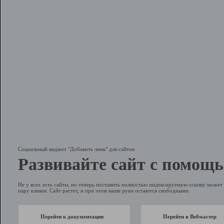
Социальный виджет "Добавить линк" для сайтов
Развивайте сайт с помощь
Не у всех есть сайты, но теперь поставить полностью индексируемую ссылку может 
пару кликов. Сайт растет, и при этом ваши руки остаются свободными.
Перейти к документации
Перейти в Вебмастер