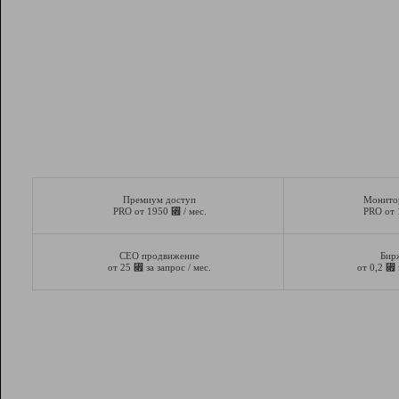
Премиум доступ
Монито
⃏
PRO от 1950
/ мес.
PRO от
СЕО продвижение
Бир
⃏
⃏
от 25
за запрос / мес.
от 0,2