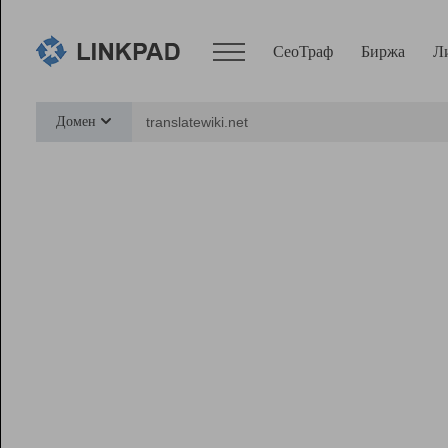
СеоТраф
Биржа
Л
Сервисы
Домен
СеоТраф
Монитор
Биржа
Pro
Линк+
Ресурсы
Вебмастер