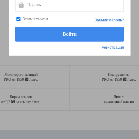
Пароль
Запомнить меня
Забыли пароль?
Регистрация
Мониторинг позиций
Инструменты
⃏
⃏
PRO от 1950
/ мес.
PRO от 1950
/ мес.
Биржа ссылок
Линк+
⃏
социальный плагин
от 0,2
за ссылку / мес.