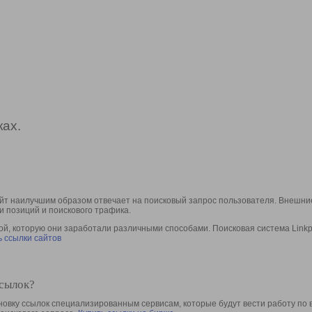
ах.
йт наилучшим образом отвечает на поисковый запрос пользователя. Внешние
и позиций и поискового трафика.
, которую они заработали различными способами. Поисковая система Linkpa
 ссылки сайтов
ссылок?
овку ссылок специализированным сервисам, которые будут вести работу по 