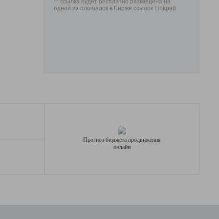
** ссылка будет бесплатно размещена на
одной из площадок в Бирже ссылок Linkpad
Прогноз бюджета продвижения
онлайн