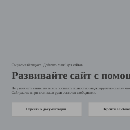
Социальный виджет "Добавить линк" для сайтов
Развивайте сайт с помо
Не у всех есть сайты, но теперь поставить полностью индексируемую ссылку мо
Сайт растет, и при этом ваши руки остаются свободными.
Перейти к документации
Перейти в Вебма