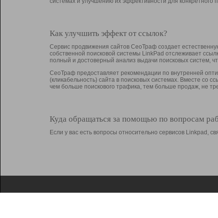
системах и улучшению их эффективности для конкретного п
Как улучшить эффект от ссылок?
Сервис продвижения сайтов СеоТраф создает естественную
собственной поисковой системы LinkPad отслеживает ссыл
полный и достоверный анализ выдачи поисковых систем, ч
СеоТраф предоставляет рекомендации по внутренней оптим
(кликабельность) сайта в поисковых системах. Вместе со с
чем больше поискового трафика, тем больше продаж, не 
Куда обращаться за помощью по вопросам ра
Если у вас есть вопросы относительно сервисов Linkpad, 
О Linkpad
Поддержка