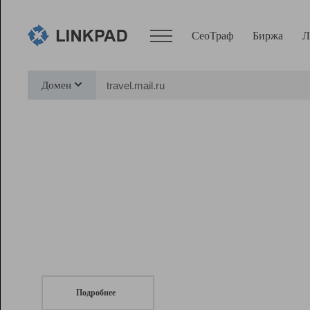
СеоТраф
Биржа
Л
Сервисы
Домен
СеоТраф
Монитор
Биржа
Pro
Линк+
СеоТраф
Запустите
продвижение сайта
c LinkPad.
Ресурсы
Вебмастер
Подробнее