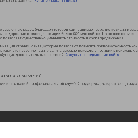
оискового запроса.
Купить ссылки на бирже
 ссылочную массу, благодаря которой сайт занимает верхние позиции в выд
ки, содержание страниц и позиции более 900 млн сайтов. На основе получе
то позволяет существенно уменьшить стоимость и сроки продвижения.
изации страниц сайта, которые позволяют повысить привлекательность конт
сылками это позволяет сайту занять высокие поисковые позиции в поисковых 
требующих дополнительных вложений.
Запустить продвижение сайта
боты со ссылками?
свяжитесь с нашей профессиональной службой поддержки, которая всегда рада
Ресурсы