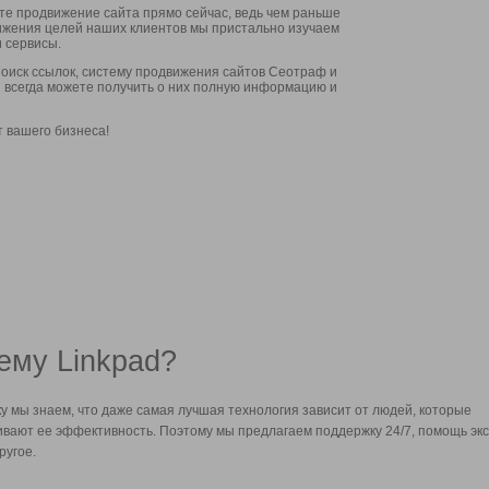
ите продвижение сайта прямо сейчас, ведь чем раньше
стижения целей наших клиентов мы пристально изучаем
 сервисы.
оиск ссылок, систему продвижения сайтов Сеотраф и
вы всегда можете получить о них полную информацию и
т вашего бизнеса!
ему Linkpad?
у мы знаем, что даже самая лучшая технология зависит от людей, которые
вают ее эффективность. Поэтому мы предлагаем поддержку 24/7, помощь экс
ругое.