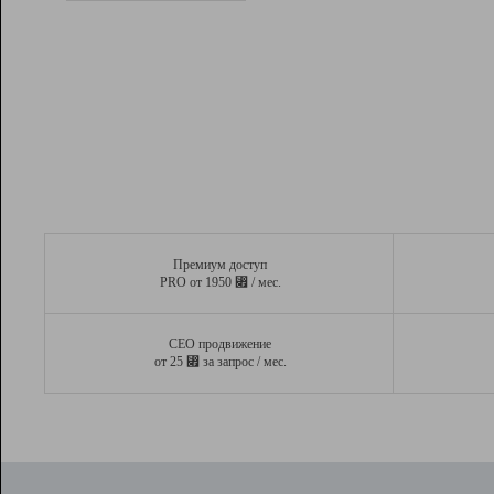
Рейтинг
Вывод и удержание в ТОП10 выдачи
поисковых систем
Инструменты
Разработчикам
Партнерская
программа
Помощь
Премиум доступ
⃏
PRO от 1950
/ мес.
СЕО продвижение
⃏
от 25
за запрос / мес.