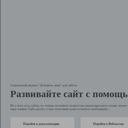
Социальный виджет "Добавить линк" для сайтов
Развивайте сайт с помощь
Не у всех есть сайты, но теперь поставить полностью индексируемую ссылку может 
пару кликов. Сайт растет, и при этом ваши руки остаются свободными.
Перейти к документации
Перейти в Вебмастер