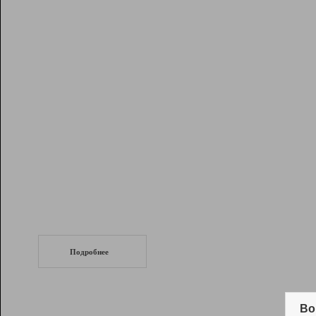
Рейтинг
Инструменты
Разработчикам
Партнерская
программа
Помощь
СеоТраф
Запустите
продвижение сайта
c LinkPad.
Подробнее
Вывод и удержание в ТОП10 выдачи
поисковых систем
Во