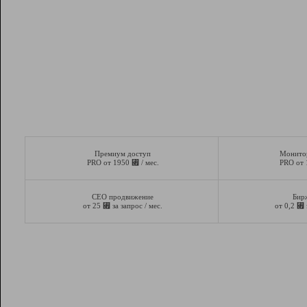
Премиум доступ
Монито
⃏
PRO от 1950
/ мес.
PRO от
СЕО продвижение
Бир
⃏
⃏
от 25
за запрос / мес.
от 0,2