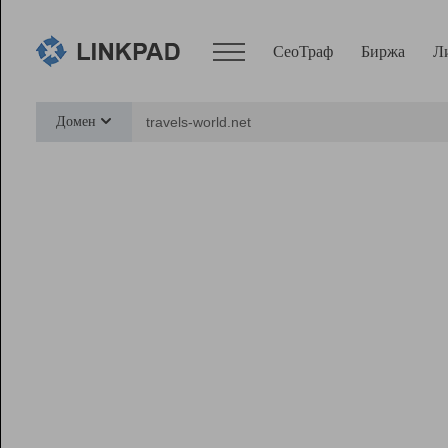
СеоТраф
Биржа
Л
Сервисы
Домен
СеоТраф
Монитор
Биржа
Pro
Линк+
Ресурсы
Вебмастер