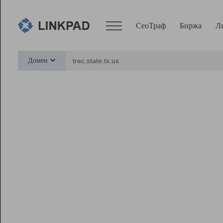
СеоТраф
Биржа
Л
Сервисы
Домен
СеоТраф
Монитор
Биржа
Pro
Линк+
Ресурсы
Вебмастер