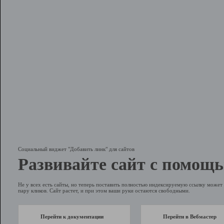
Социальный виджет "Добавить линк" для сайтов
Развивайте сайт с помощь
Не у всех есть сайты, но теперь поставить полностью индексируемую ссылку может 
пару кликов. Сайт растет, и при этом ваши руки остаются свободными.
Перейти к документации
Перейти в Вебмастер