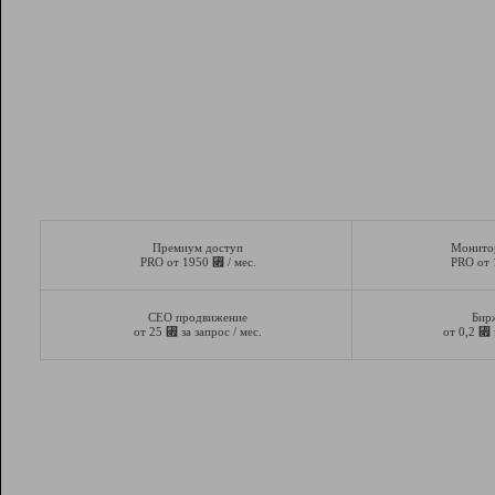
Премиум доступ
Монито
⃏
PRO от 1950
/ мес.
PRO от
СЕО продвижение
Бир
⃏
⃏
от 25
за запрос / мес.
от 0,2