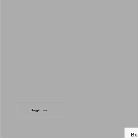
Рейтинг
Инструменты
Разработчикам
Партнерская
программа
Помощь
СеоТраф
Запустите
продвижение сайта
c LinkPad.
Подробнее
Вывод и удержание в ТОП10 выдачи
поисковых систем
Во