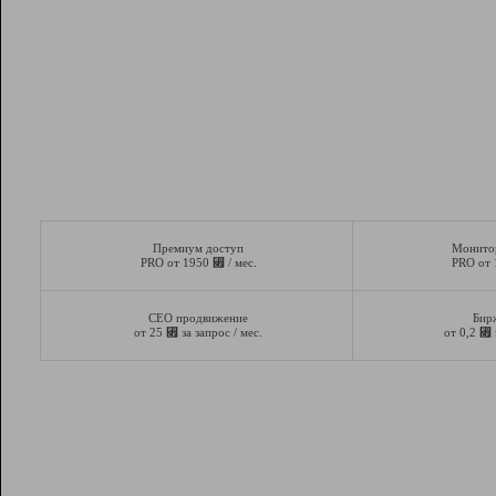
Премиум доступ
Монито
⃏
PRO от 1950
/ мес.
PRO от
СЕО продвижение
Бир
⃏
⃏
от 25
за запрос / мес.
от 0,2