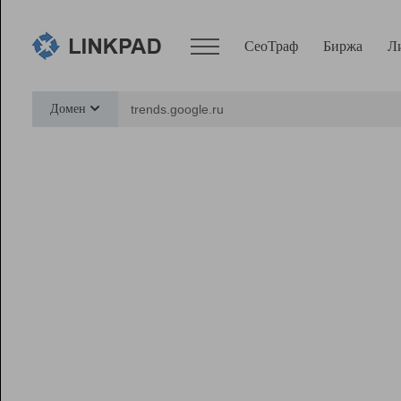
СеоТраф
Биржа
Л
Сервисы
Домен
СеоТраф
Монитор
Биржа
Pro
Линк+
Ресурсы
Вебмастер