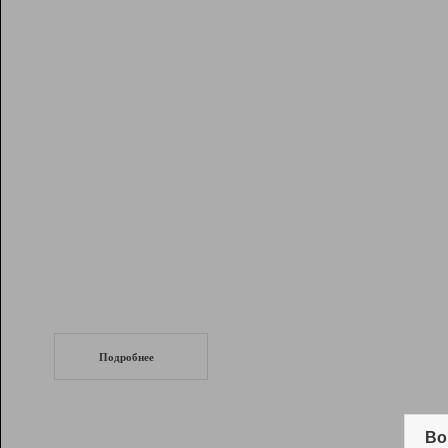
Рейтинг
Инструменты
Разработчикам
Партнерская
программа
Помощь
СеоТраф
Запустите
продвижение сайта
c LinkPad.
Подробнее
Вывод и удержание в ТОП10 выдачи
поисковых систем
Во