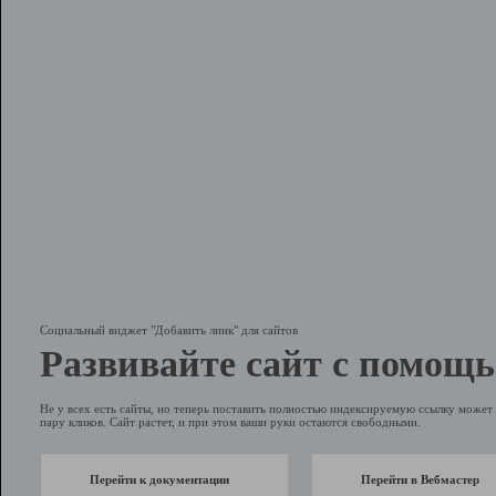
Социальный виджет "Добавить линк" для сайтов
Развивайте сайт с помощь
Не у всех есть сайты, но теперь поставить полностью индексируемую ссылку может 
пару кликов. Сайт растет, и при этом ваши руки остаются свободными.
Перейти к документации
Перейти в Вебмастер