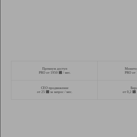
Премиум доступ
Монито
⃏
PRO от 1950
/ мес.
PRO от
СЕО продвижение
Бир
⃏
⃏
от 25
за запрос / мес.
от 0,2