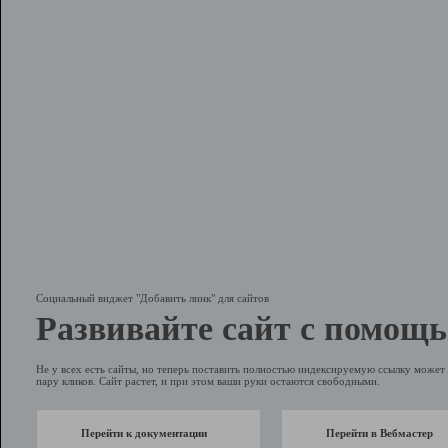
Социальный виджет "Добавить линк" для сайтов
Развивайте сайт с помощь
Не у всех есть сайты, но теперь поставить полностью индексируемую ссылку может 
пару кликов. Сайт растет, и при этом ваши руки остаются свободными.
Перейти к документации
Перейти в Вебмастер