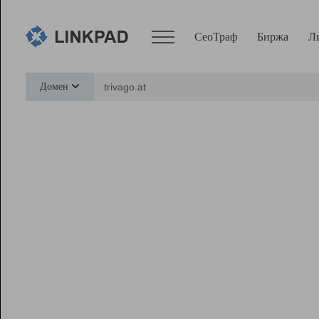
СеоТраф
Биржа
Л
Сервисы
Домен
СеоТраф
Монитор
Биржа
Pro
Линк+
Ресурсы
Вебмастер