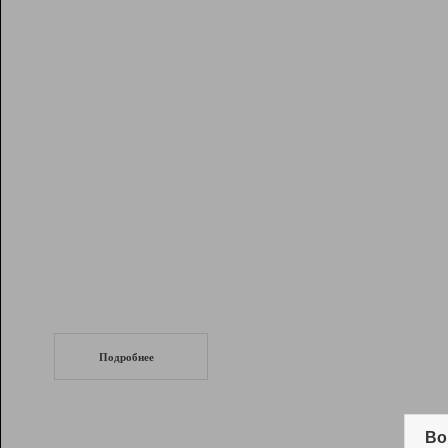
Рейтинг
Инструменты
Разработчикам
Партнерская
программа
Помощь
СеоТраф
Запустите
продвижение сайта
c LinkPad.
Подробнее
Вывод и удержание в ТОП10 выдачи
поисковых систем
Во