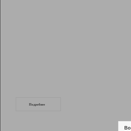
Рейтинг
Инструменты
Разработчикам
Партнерская
программа
Помощь
СеоТраф
Запустите
продвижение сайта
c LinkPad.
Подробнее
Вывод и удержание в ТОП10 выдачи
поисковых систем
Во