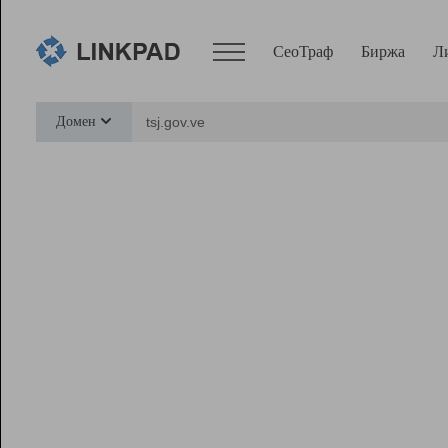
СеоТраф
Биржа
Л
Сервисы
Домен
СеоТраф
Монитор
Биржа
Pro
Линк+
Ресурсы
Вебмастер