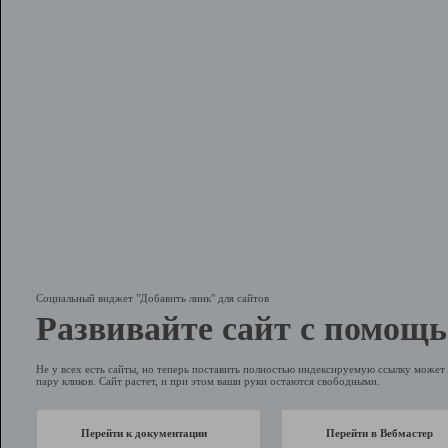
Социальный виджет "Добавить линк" для сайтов
Развивайте сайт с помощь
Не у всех есть сайты, но теперь поставить полностью индексируемую ссылку может 
пару кликов. Сайт растет, и при этом ваши руки остаются свободными.
Перейти к документации
Перейти в Вебмастер