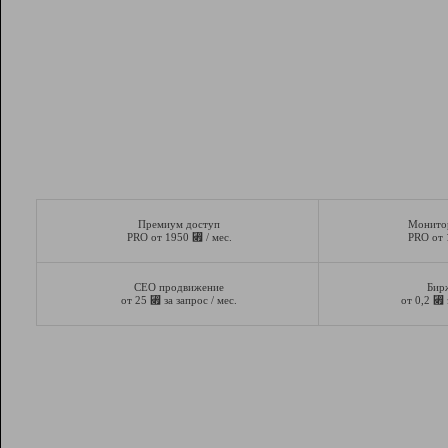
Премиум доступ
Монито
⃏
PRO от 1950
/ мес.
PRO от
СЕО продвижение
Бир
⃏
⃏
от 25
за запрос / мес.
от 0,2