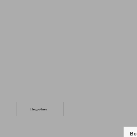
Рейтинг
Инструменты
Разработчикам
Партнерская
программа
Помощь
СеоТраф
Запустите
продвижение сайта
c LinkPad.
Подробнее
Вывод и удержание в ТОП10 выдачи
поисковых систем
Во