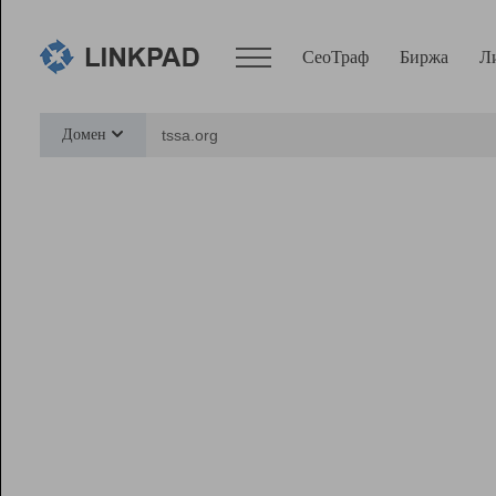
СеоТраф
Биржа
Л
Сервисы
Домен
СеоТраф
Монитор
Биржа
Pro
Линк+
Ресурсы
Вебмастер