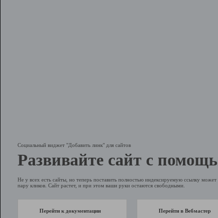
Социальный виджет "Добавить линк" для сайтов
Развивайте сайт с помощь
Не у всех есть сайты, но теперь поставить полностью индексируемую ссылку может 
пару кликов. Сайт растет, и при этом ваши руки остаются свободными.
Перейти к документации
Перейти в Вебмастер