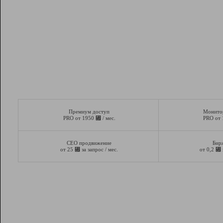
Премиум доступ
Монито
⃏
PRO от 1950
/ мес.
PRO от
СЕО продвижение
Бир
⃏
⃏
от 25
за запрос / мес.
от 0,2