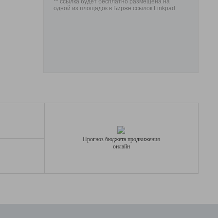
** ссылка будет бесплатно размещена на
одной из площадок в Бирже ссылок Linkpad
Прогноз бюджета продвижения
онлайн