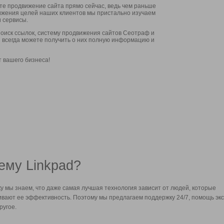
ите продвижение сайта прямо сейчас, ведь чем раньше
стижения целей наших клиентов мы пристально изучаем
 сервисы.
оиск ссылок, систему продвижения сайтов Сеотраф и
вы всегда можете получить о них полную информацию и
т вашего бизнеса!
ему Linkpad?
у мы знаем, что даже самая лучшая технология зависит от людей, которые
вают ее эффективность. Поэтому мы предлагаем поддержку 24/7, помощь экс
ругое.