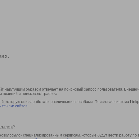
ах.
йт наилучшим образом отвечает на поисковый запрос пользователя. Внешние
и позиций и поискового трафика.
, которую они заработали различными способами. Поисковая система Linkpa
 ссылки сайтов
ссылок?
овку ссылок специализированным сервисам, которые будут вести работу по 