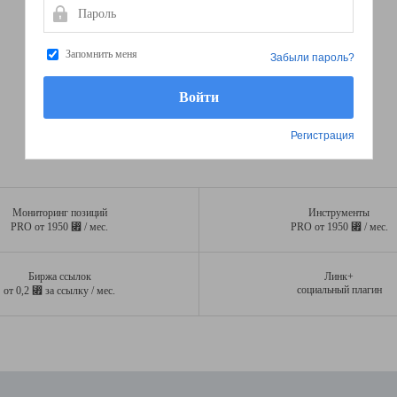
Пароль
Запомнить меня
Забыли пароль?
Регистрация
Мониторинг позиций
Инструменты
⃏
⃏
PRO от 1950
/ мес.
PRO от 1950
/ мес.
Биржа ссылок
Линк+
⃏
социальный плагин
от 0,2
за ссылку / мес.