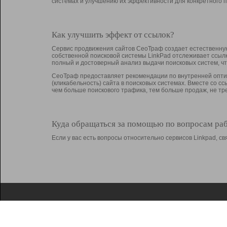
системах и улучшению их эффективности для конкретного п
Как улучшить эффект от ссылок?
Сервис продвижения сайтов СеоТраф создает естественную
собственной поисковой системы LinkPad отслеживает ссыл
полный и достоверный анализ выдачи поисковых систем, ч
СеоТраф предоставляет рекомендации по внутренней оптим
(кликабельность) сайта в поисковых системах. Вместе со с
чем больше поискового трафика, тем больше продаж, не 
Куда обращаться за помощью по вопросам ра
Если у вас есть вопросы относительно сервисов Linkpad, 
О Linkpad
Поддержка