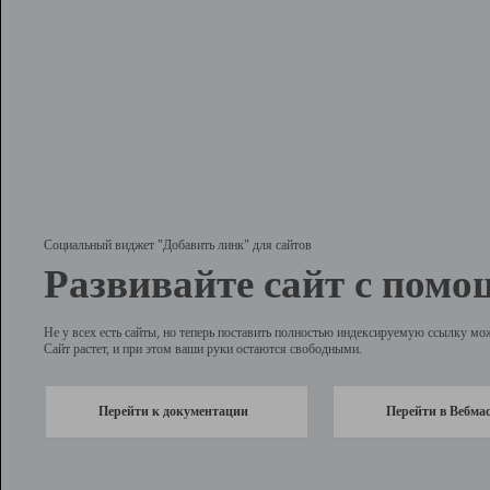
Социальный виджет "Добавить линк" для сайтов
Развивайте сайт с помо
Не у всех есть сайты, но теперь поставить полностью индексируемую ссылку мо
Сайт растет, и при этом ваши руки остаются свободными.
Перейти к документации
Перейти в Вебма