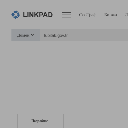
СеоТраф
Биржа
Л
Сервисы
Домен
СеоТраф
Монитор
Биржа
Pro
Линк+
СеоТраф
Запустите
продвижение сайта
c LinkPad.
Ресурсы
Вебмастер
Подробнее