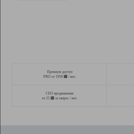
Рейтинг
Вывод и удержание в ТОП10 выдачи
поисковых систем
Инструменты
Разработчикам
Партнерская
программа
Помощь
Премиум доступ
⃏
PRO от 1950
/ мес.
СЕО продвижение
⃏
от 25
за запрос / мес.