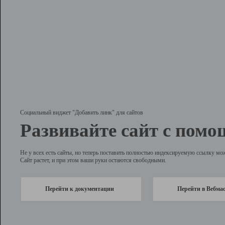
Социальный виджет "Добавить линк" для сайтов
Развивайте сайт с помо
Не у всех есть сайты, но теперь поставить полностью индексируемую ссылку мо
Сайт растет, и при этом ваши руки остаются свободными.
Перейти к документации
Перейти в Вебма