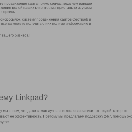
ите продвижение сайта прямо сейчас, ведь чем раньше
стижения целей наших клиентов мы пристально изучаем
 сервисы.
оиск ссылок, систему продвижения сайтов Сеотраф и
вы всегда можете получить о них полную информацию и
т вашего бизнеса!
ему Linkpad?
у мы знаем, что даже самая лучшая технология зависит от людей, которые
вают ее эффективность. Поэтому мы предлагаем поддержку 24/7, помощь экс
ругое.