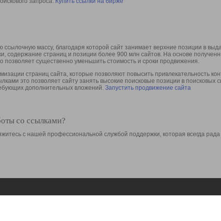
оискового запроса.
Купить ссылки на бирже
 ссылочную массу, благодаря которой сайт занимает верхние позиции в выд
ки, содержание страниц и позиции более 900 млн сайтов. На основе получе
то позволяет существенно уменьшить стоимость и сроки продвижения.
изации страниц сайта, которые позволяют повысить привлекательность конт
сылками это позволяет сайту занять высокие поисковые позиции в поисковых 
требующих дополнительных вложений.
Запустить продвижение сайта
боты со ссылками?
свяжитесь с нашей профессиональной службой поддержки, которая всегда рада
Ресурсы