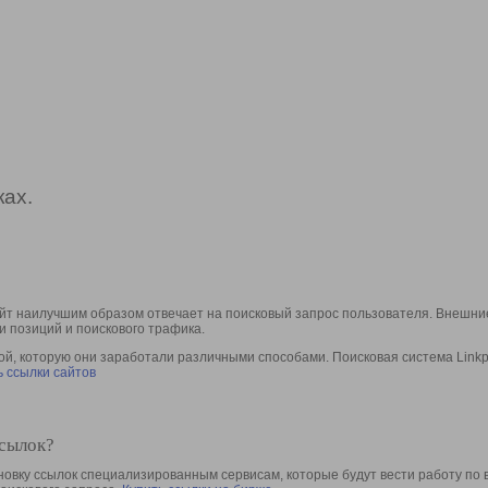
ах.
йт наилучшим образом отвечает на поисковый запрос пользователя. Внешние
и позиций и поискового трафика.
, которую они заработали различными способами. Поисковая система Linkpa
 ссылки сайтов
ссылок?
овку ссылок специализированным сервисам, которые будут вести работу по 