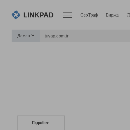
СеоТраф
Биржа
Л
Сервисы
Домен
СеоТраф
Монитор
Биржа
Pro
Линк+
СеоТраф
Запустите
продвижение сайта
c LinkPad.
Ресурсы
Вебмастер
Подробнее