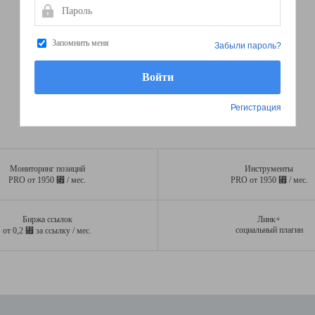
Пароль
Запомнить меня
Забыли пароль?
Регистрация
Мониторинг позиций
Инструменты
⃏
⃏
PRO от 1950
/ мес.
PRO от 1950
/ мес.
Биржа ссылок
Линк+
⃏
социальный плагин
от 0,2
за ссылку / мес.