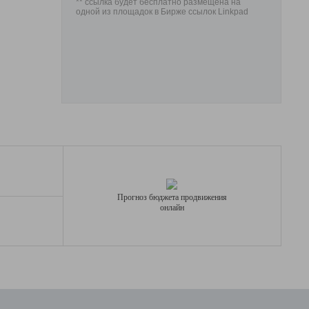
** ссылка будет бесплатно размещена на
одной из площадок в Бирже ссылок Linkpad
Прогноз бюджета продвижения
онлайн