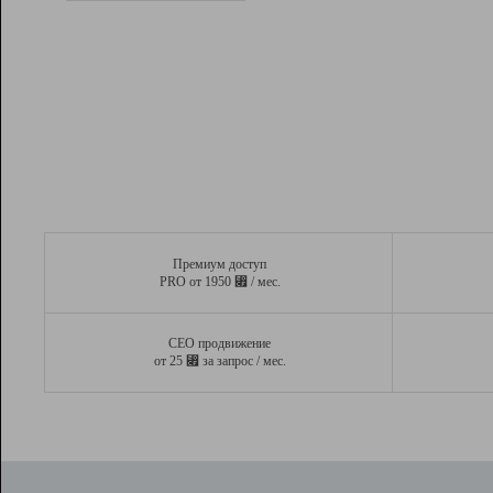
Рейтинг
Вывод и удержание в ТОП10 выдачи
поисковых систем
Инструменты
Разработчикам
Партнерская
программа
Помощь
Премиум доступ
⃏
PRO от 1950
/ мес.
СЕО продвижение
⃏
от 25
за запрос / мес.