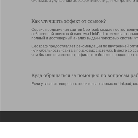
системах и улучшению их эффективности для конкретного п
Как улучшить эффект от ссылок?
Сервис продвижения сайтов СеоТраф создает естественную
собственной поисковой системы LinkPad отслеживает ссыл
полный и достоверный анализ выдачи поисковых систем, ч
СеоТраф предоставляет рекомендации по внутренней оптим
(кликабельность) сайта в поисковых системах. Вместе со с
чем больше поискового трафика, тем больше продаж, не 
Куда обращаться за помощью по вопросам ра
Если у вас есть вопросы относительно сервисов Linkpad, 
О Linkpad
Поддержка