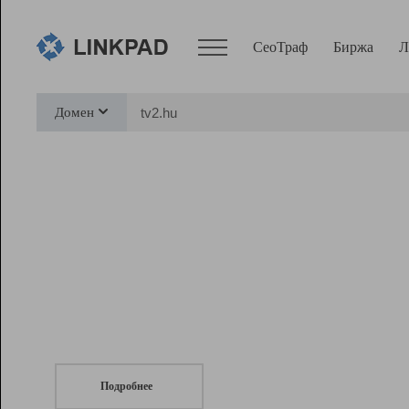
СеоТраф
Биржа
Л
Сервисы
Домен
СеоТраф
Монитор
Биржа
Pro
Линк+
СеоТраф
Запустите
продвижение сайта
c LinkPad.
Ресурсы
Вебмастер
Подробнее