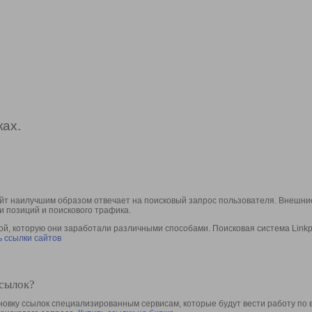
ах.
йт наилучшим образом отвечает на поисковый запрос пользователя. Внешние
и позиций и поискового трафика.
, которую они заработали различными способами. Поисковая система Linkpa
 ссылки сайтов
ссылок?
овку ссылок специализированным сервисам, которые будут вести работу по 