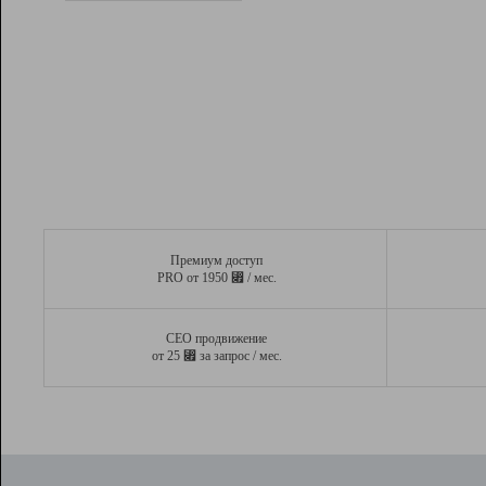
Рейтинг
Вывод и удержание в ТОП10 выдачи
поисковых систем
Инструменты
Разработчикам
Партнерская
программа
Помощь
Премиум доступ
⃏
PRO от 1950
/ мес.
СЕО продвижение
⃏
от 25
за запрос / мес.