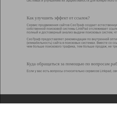
системах и улучшению их эффективности для конкретного п
Как улучшить эффект от ссылок?
Сервис продвижения сайтов СеоТраф создает естественную
собственной поисковой системы LinkPad отслеживает ссыл
полный и достоверный анализ выдачи поисковых систем, ч
СеоТраф предоставляет рекомендации по внутренней оптим
(кликабельность) сайта в поисковых системах. Вместе со с
чем больше поискового трафика, тем больше продаж, не 
Куда обращаться за помощью по вопросам ра
Если у вас есть вопросы относительно сервисов Linkpad, 
О Linkpad
Поддержка