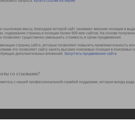
оискового запроса.
Купить ссылки на бирже
 ссылочную массу, благодаря которой сайт занимает верхние позиции в выд
ки, содержание страниц и позиции более 900 млн сайтов. На основе получе
то позволяет существенно уменьшить стоимость и сроки продвижения.
изации страниц сайта, которые позволяют повысить привлекательность конт
сылками это позволяет сайту занять высокие поисковые позиции в поисковых 
требующих дополнительных вложений.
Запустить продвижение сайта
боты со ссылками?
свяжитесь с нашей профессиональной службой поддержки, которая всегда рада
Ресурсы