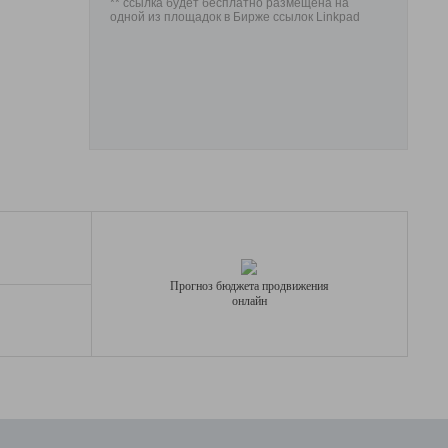
** ссылка будет бесплатно размещена на
одной из площадок в Бирже ссылок Linkpad
Прогноз бюджета продвижения
онлайн