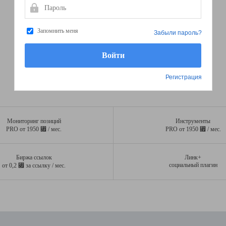
Пароль
Запомнить меня
Забыли пароль?
Регистрация
Мониторинг позиций
Инструменты
⃏
⃏
PRO от 1950
/ мес.
PRO от 1950
/ мес.
Биржа ссылок
Линк+
⃏
социальный плагин
от 0,2
за ссылку / мес.