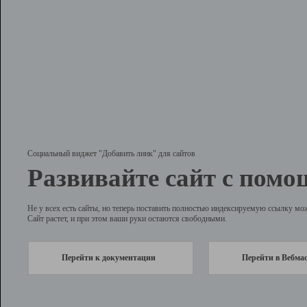
Социальный виджет "Добавить линк" для сайтов
Развивайте сайт с помо
Не у всех есть сайты, но теперь поставить полностью индексируемую ссылку мо
Сайт растет, и при этом ваши руки остаются свободными.
Перейти к документации
Перейти в Вебма