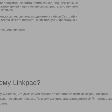
ите продвижение сайта прямо сейчас, ведь чем раньше
стижения целей наших клиентов мы пристально изучаем
 сервисы.
оиск ссылок, систему продвижения сайтов Сеотраф и
вы всегда можете получить о них полную информацию и
т вашего бизнеса!
ему Linkpad?
у мы знаем, что даже самая лучшая технология зависит от людей, которые
вают ее эффективность. Поэтому мы предлагаем поддержку 24/7, помощь экс
ругое.