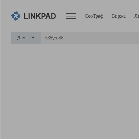
СеоТраф
Биржа
Л
Сервисы
Домен
СеоТраф
Монитор
Биржа
Pro
Линк+
Ресурсы
Вебмастер