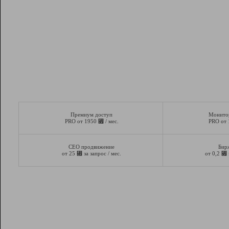
Премиум доступ
Монито
⃏
PRO от 1950
/ мес.
PRO от
СЕО продвижение
Бир
⃏
⃏
от 25
за запрос / мес.
от 0,2