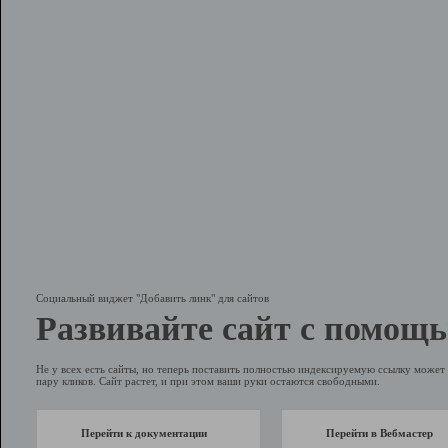
Социальный виджет "Добавить линк" для сайтов
Развивайте сайт с помощь
Не у всех есть сайты, но теперь поставить полностью индексируемую ссылку может 
пару кликов. Сайт растет, и при этом ваши руки остаются свободными.
Перейти к документации
Перейти в Вебмастер