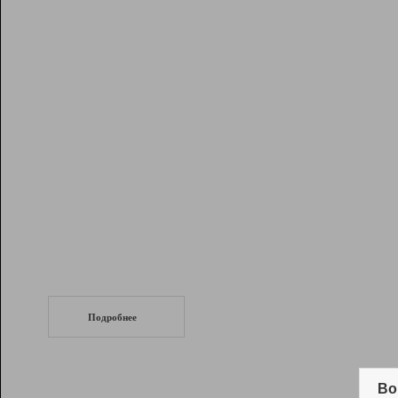
Рейтинг
Инструменты
Разработчикам
Партнерская
программа
Помощь
СеоТраф
Запустите
продвижение сайта
c LinkPad.
Подробнее
Вывод и удержание в ТОП10 выдачи
поисковых систем
Во