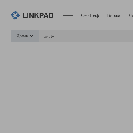
СеоТраф
Биржа
Л
Сервисы
Домен
СеоТраф
Монитор
Биржа
Pro
Линк+
Ресурсы
Вебмастер