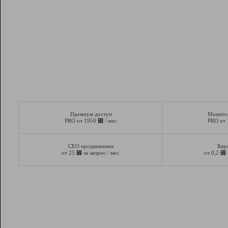
Премиум доступ
Монито
⃏
PRO от 1950
/ мес.
PRO от
СЕО продвижение
Бир
⃏
⃏
от 25
за запрос / мес.
от 0,2