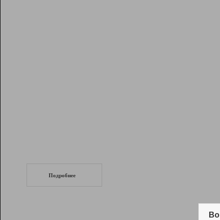
Рейтинг
Инструменты
Разработчикам
Партнерская
программа
Помощь
СеоТраф
Запустите
продвижение сайта
c LinkPad.
Подробнее
Вывод и удержание в ТОП10 выдачи
поисковых систем
Во