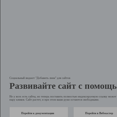
Социальный виджет "Добавить линк" для сайтов
Развивайте сайт с помощь
Не у всех есть сайты, но теперь поставить полностью индексируемую ссылку может 
пару кликов. Сайт растет, и при этом ваши руки остаются свободными.
Перейти к документации
Перейти в Вебмастер