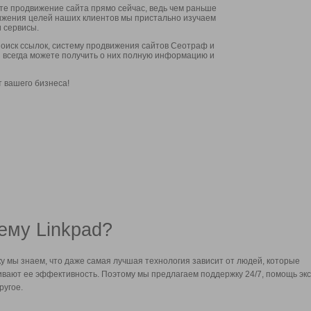
ите продвижение сайта прямо сейчас, ведь чем раньше
стижения целей наших клиентов мы пристально изучаем
 сервисы.
оиск ссылок, систему продвижения сайтов Сеотраф и
вы всегда можете получить о них полную информацию и
т вашего бизнеса!
ему Linkpad?
у мы знаем, что даже самая лучшая технология зависит от людей, которые
вают ее эффективность. Поэтому мы предлагаем поддержку 24/7, помощь экс
ругое.