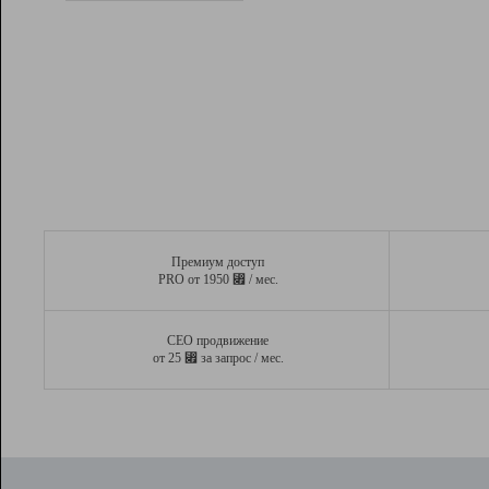
Рейтинг
Вывод и удержание в ТОП10 выдачи
поисковых систем
Инструменты
Разработчикам
Партнерская
программа
Помощь
Премиум доступ
⃏
PRO от 1950
/ мес.
СЕО продвижение
⃏
от 25
за запрос / мес.