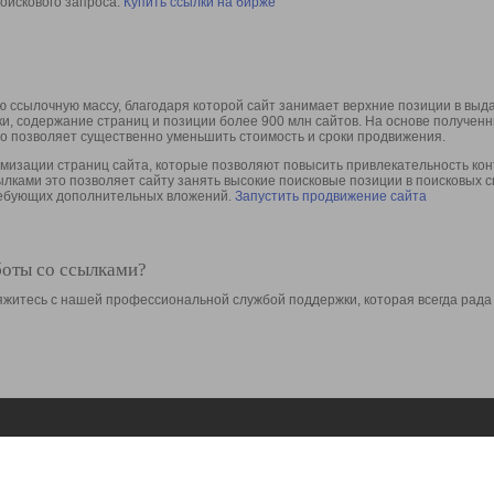
оискового запроса.
Купить ссылки на бирже
 ссылочную массу, благодаря которой сайт занимает верхние позиции в выд
ки, содержание страниц и позиции более 900 млн сайтов. На основе получе
то позволяет существенно уменьшить стоимость и сроки продвижения.
изации страниц сайта, которые позволяют повысить привлекательность конт
сылками это позволяет сайту занять высокие поисковые позиции в поисковых 
требующих дополнительных вложений.
Запустить продвижение сайта
боты со ссылками?
свяжитесь с нашей профессиональной службой поддержки, которая всегда рада
Ресурсы