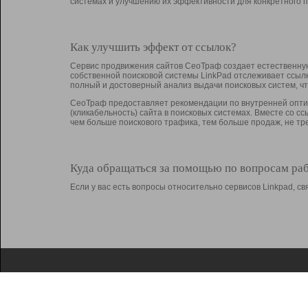
системах и улучшению их эффективности для конкретного п
Как улучшить эффект от ссылок?
Сервис продвижения сайтов СеоТраф создает естественную
собственной поисковой системы LinkPad отслеживает ссыл
полный и достоверный анализ выдачи поисковых систем, ч
СеоТраф предоставляет рекомендации по внутренней оптим
(кликабельность) сайта в поисковых системах. Вместе со с
чем больше поискового трафика, тем больше продаж, не 
Куда обращаться за помощью по вопросам ра
Если у вас есть вопросы относительно сервисов Linkpad, 
О Linkpad
Поддержка