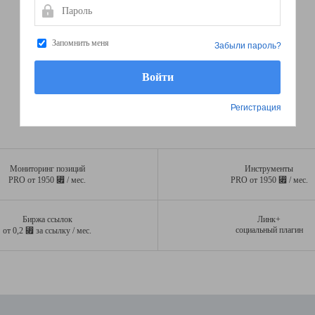
Пароль
Запомнить меня
Забыли пароль?
Регистрация
Мониторинг позиций
Инструменты
⃏
⃏
PRO от 1950
/ мес.
PRO от 1950
/ мес.
Биржа ссылок
Линк+
⃏
социальный плагин
от 0,2
за ссылку / мес.