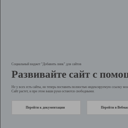
Социальный виджет "Добавить линк" для сайтов
Развивайте сайт с помо
Не у всех есть сайты, но теперь поставить полностью индексируемую ссылку мо
Сайт растет, и при этом ваши руки остаются свободными.
Перейти к документации
Перейти в Вебма