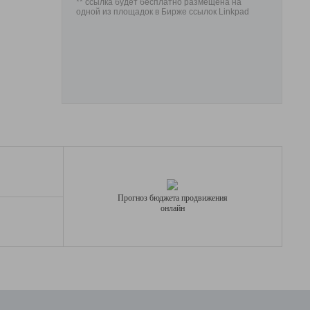
** ссылка будет бесплатно размещена на
одной из площадок в Бирже ссылок Linkpad
Прогноз бюджета продвижения
онлайн