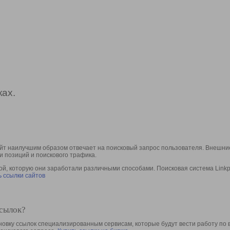
ах.
йт наилучшим образом отвечает на поисковый запрос пользователя. Внешние
и позиций и поискового трафика.
, которую они заработали различными способами. Поисковая система Linkpa
 ссылки сайтов
ссылок?
овку ссылок специализированным сервисам, которые будут вести работу по 