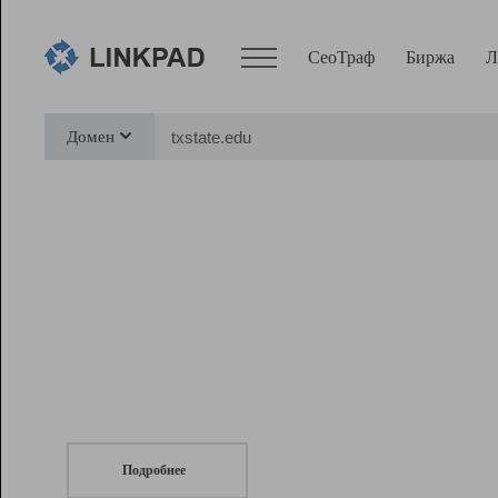
СеоТраф
Биржа
Л
Сервисы
Домен
СеоТраф
Монитор
Биржа
Pro
Линк+
СеоТраф
Запустите
продвижение сайта
c LinkPad.
Ресурсы
Вебмастер
Подробнее