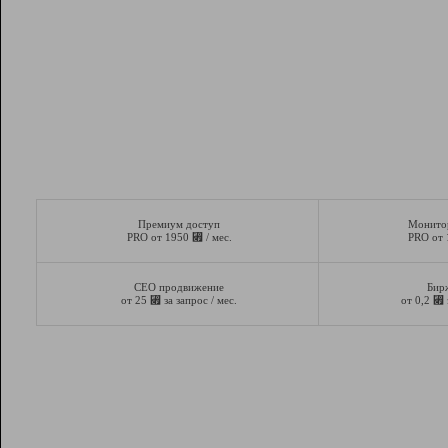
Премиум доступ
Монито
⃏
PRO от 1950
/ мес.
PRO от
СЕО продвижение
Бир
⃏
⃏
от 25
за запрос / мес.
от 0,2