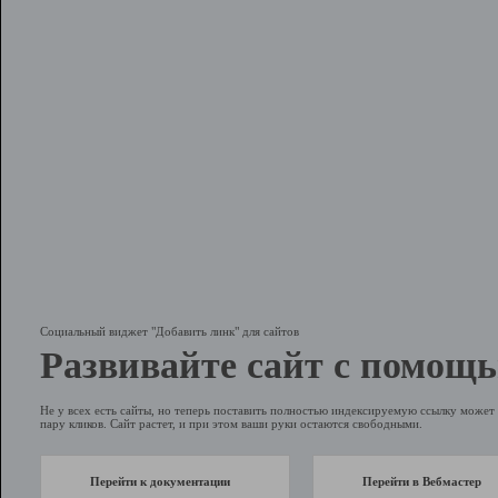
Социальный виджет "Добавить линк" для сайтов
Развивайте сайт с помощь
Не у всех есть сайты, но теперь поставить полностью индексируемую ссылку может 
пару кликов. Сайт растет, и при этом ваши руки остаются свободными.
Перейти к документации
Перейти в Вебмастер