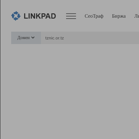
СеоТраф
Биржа
Л
Сервисы
Домен
СеоТраф
Монитор
Биржа
Pro
Линк+
Ресурсы
Вебмастер