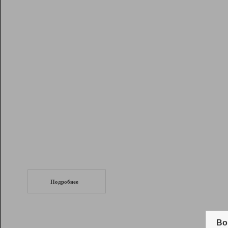
Рейтинг
Инструменты
Разработчикам
Партнерская
программа
Помощь
СеоТраф
Запустите
продвижение сайта
c LinkPad.
Подробнее
Вывод и удержание в ТОП10 выдачи
поисковых систем
Во