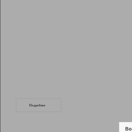
Рейтинг
Инструменты
Разработчикам
Партнерская
программа
Помощь
СеоТраф
Запустите
продвижение сайта
c LinkPad.
Подробнее
Вывод и удержание в ТОП10 выдачи
поисковых систем
Во