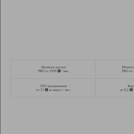
Премиум доступ
Монито
⃏
PRO от 1950
/ мес.
PRO от
СЕО продвижение
Бир
⃏
⃏
от 25
за запрос / мес.
от 0,2