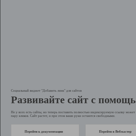
Социальный виджет "Добавить линк" для сайтов
Развивайте сайт с помощь
Не у всех есть сайты, но теперь поставить полностью индексируемую ссылку может 
пару кликов. Сайт растет, и при этом ваши руки остаются свободными.
Перейти к документации
Перейти в Вебмастер