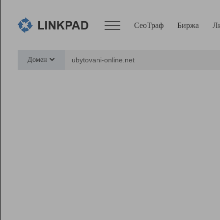
СеоТраф
Биржа
Л
Сервисы
Домен
СеоТраф
Монитор
Биржа
Pro
Линк+
Ресурсы
Вебмастер