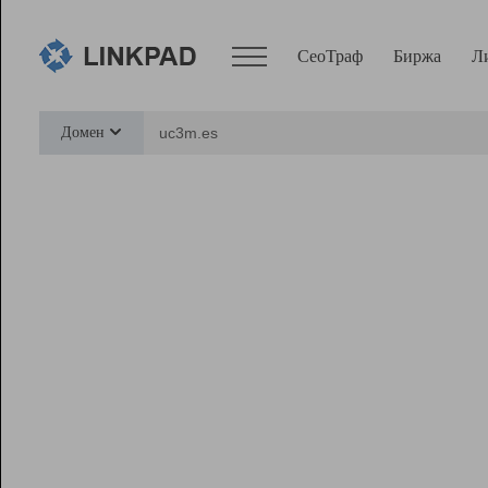
СеоТраф
Биржа
Л
Сервисы
Домен
СеоТраф
Монитор
Биржа
Pro
Линк+
Ресурсы
Вебмастер