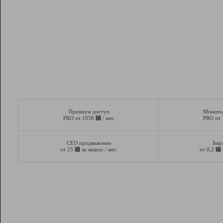
Премиум доступ
Монито
⃏
PRO от 1950
/ мес.
PRO от
СЕО продвижение
Бир
⃏
⃏
от 25
за запрос / мес.
от 0,2