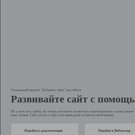
Социальный виджет "Добавить линк" для сайтов
Развивайте сайт с помощь
Не у всех есть сайты, но теперь поставить полностью индексируемую ссылку может 
пару кликов. Сайт растет, и при этом ваши руки остаются свободными.
Перейти к документации
Перейти в Вебмастер