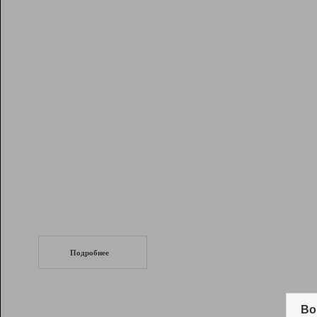
Рейтинг
Инструменты
Разработчикам
Партнерская
программа
Помощь
СеоТраф
Запустите
продвижение сайта
c LinkPad.
Подробнее
Вывод и удержание в ТОП10 выдачи
поисковых систем
Во