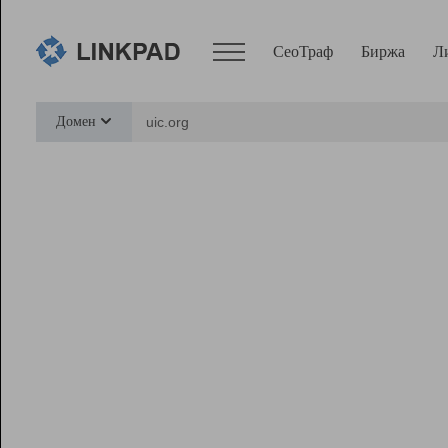
СеоТраф
Биржа
Л
Сервисы
Домен
СеоТраф
Монитор
Биржа
Pro
Линк+
Ресурсы
Вебмастер