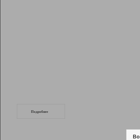
Рейтинг
Инструменты
Разработчикам
Партнерская
программа
Помощь
СеоТраф
Запустите
продвижение сайта
c LinkPad.
Подробнее
Вывод и удержание в ТОП10 выдачи
поисковых систем
Во