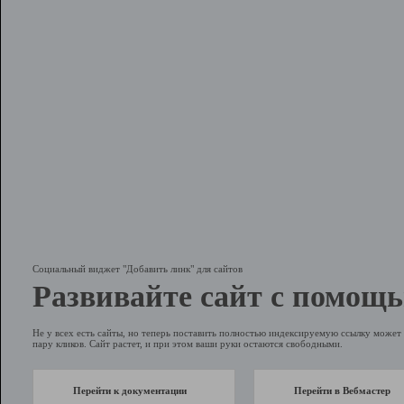
Социальный виджет "Добавить линк" для сайтов
Развивайте сайт с помощь
Не у всех есть сайты, но теперь поставить полностью индексируемую ссылку может 
пару кликов. Сайт растет, и при этом ваши руки остаются свободными.
Перейти к документации
Перейти в Вебмастер