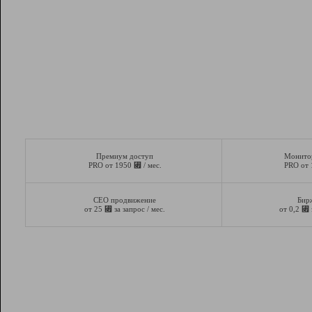
Премиум доступ
Монито
⃏
PRO от 1950
/ мес.
PRO от
СЕО продвижение
Бир
⃏
⃏
от 25
за запрос / мес.
от 0,2