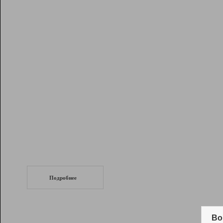
Рейтинг
Инструменты
Разработчикам
Партнерская
программа
Помощь
СеоТраф
Запустите
продвижение сайта
c LinkPad.
Подробнее
Вывод и удержание в ТОП10 выдачи
поисковых систем
Во