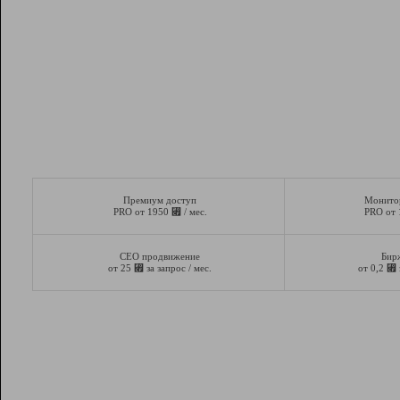
Премиум доступ
Монито
⃏
PRO от 1950
/ мес.
PRO от
СЕО продвижение
Бир
⃏
⃏
от 25
за запрос / мес.
от 0,2