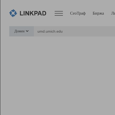
СеоТраф
Биржа
Л
Сервисы
Домен
СеоТраф
Монитор
Биржа
Pro
Линк+
Ресурсы
Вебмастер