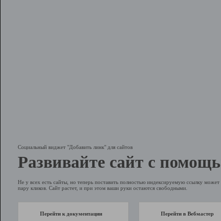
Социальный виджет "Добавить линк" для сайтов
Развивайте сайт с помощь
Не у всех есть сайты, но теперь поставить полностью индексируемую ссылку может 
пару кликов. Сайт растет, и при этом ваши руки остаются свободными.
Перейти к документации
Перейти в Вебмастер