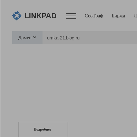
СеоТраф
Биржа
Л
Сервисы
Домен
СеоТраф
Монитор
Биржа
Pro
Линк+
СеоТраф
Запустите
продвижение сайта
c LinkPad.
Ресурсы
Вебмастер
Подробнее