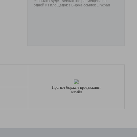
** ссылка будет бесплатно размещена на
одной из площадок в Бирже ссылок Linkpad
Прогноз бюджета продвижения
онлайн