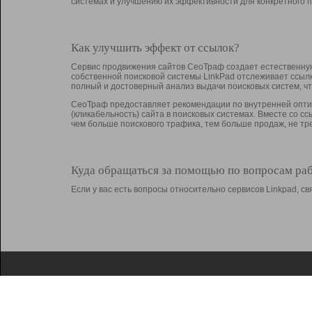
системах и улучшению их эффективности для конкретного п
Как улучшить эффект от ссылок?
Сервис продвижения сайтов СеоТраф создает естественную
собственной поисковой системы LinkPad отслеживает ссыл
полный и достоверный анализ выдачи поисковых систем, ч
СеоТраф предоставляет рекомендации по внутренней оптим
(кликабельность) сайта в поисковых системах. Вместе со с
чем больше поискового трафика, тем больше продаж, не 
Куда обращаться за помощью по вопросам ра
Если у вас есть вопросы относительно сервисов Linkpad, 
О Linkpad
Поддержка