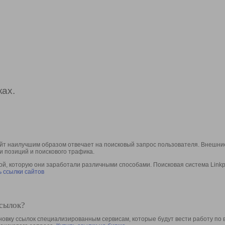
ах.
йт наилучшим образом отвечает на поисковый запрос пользователя. Внешние
и позиций и поискового трафика.
, которую они заработали различными способами. Поисковая система Linkpa
 ссылки сайтов
ссылок?
овку ссылок специализированным сервисам, которые будут вести работу по 