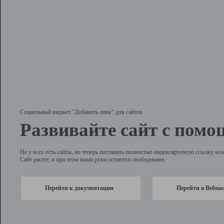
Социальный виджет "Добавить линк" для сайтов
Развивайте сайт с помо
Не у всех есть сайты, но теперь поставить полностью индексируемую ссылку мо
Сайт растет, и при этом ваши руки остаются свободными.
Перейти к документации
Перейти в Вебма