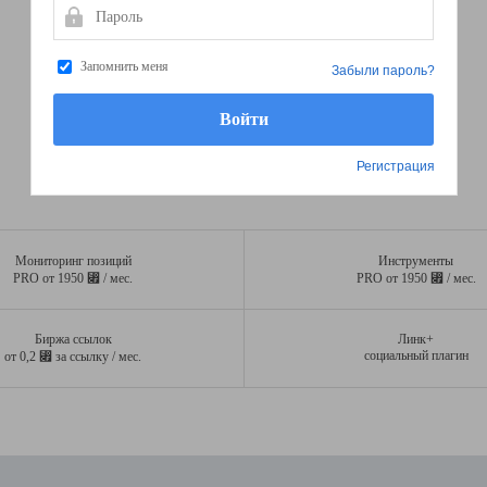
Пароль
Запомнить меня
Забыли пароль?
Регистрация
Мониторинг позиций
Инструменты
⃏
⃏
PRO от 1950
/ мес.
PRO от 1950
/ мес.
Биржа ссылок
Линк+
⃏
социальный плагин
от 0,2
за ссылку / мес.