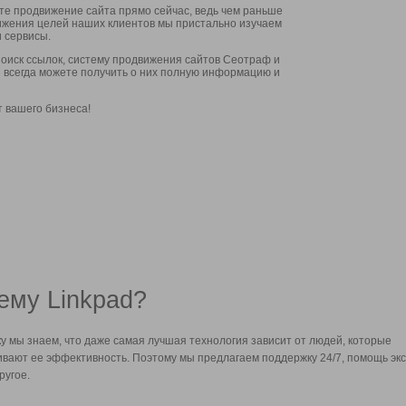
ите продвижение сайта прямо сейчас, ведь чем раньше
стижения целей наших клиентов мы пристально изучаем
 сервисы.
оиск ссылок, систему продвижения сайтов Сеотраф и
вы всегда можете получить о них полную информацию и
т вашего бизнеса!
ему Linkpad?
у мы знаем, что даже самая лучшая технология зависит от людей, которые
вают ее эффективность. Поэтому мы предлагаем поддержку 24/7, помощь экс
ругое.