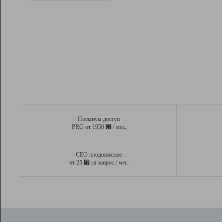
Рейтинг
Вывод и удержание в ТОП10 выдачи
поисковых систем
Инструменты
Разработчикам
Партнерская
программа
Помощь
Премиум доступ
⃏
PRO от 1950
/ мес.
СЕО продвижение
⃏
от 25
за запрос / мес.