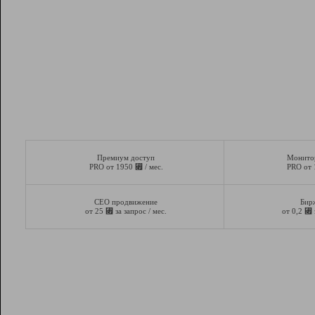
Премиум доступ
Монито
⃏
PRO от 1950
/ мес.
PRO от
СЕО продвижение
Бир
⃏
⃏
от 25
за запрос / мес.
от 0,2