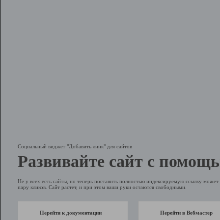
Социальный виджет "Добавить линк" для сайтов
Развивайте сайт с помощь
Не у всех есть сайты, но теперь поставить полностью индексируемую ссылку может 
пару кликов. Сайт растет, и при этом ваши руки остаются свободными.
Перейти к документации
Перейти в Вебмастер