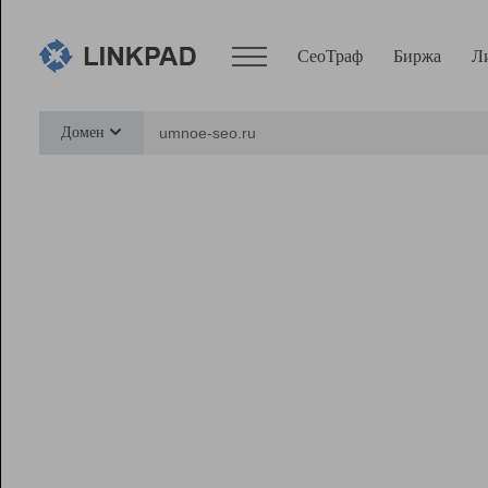
СеоТраф
Биржа
Л
Сервисы
Домен
СеоТраф
Монитор
Биржа
Pro
Линк+
Ресурсы
Вебмастер