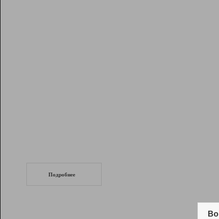
Рейтинг
Инструменты
Разработчикам
Партнерская
программа
Помощь
СеоТраф
Запустите
продвижение сайта
c LinkPad.
Подробнее
Вывод и удержание в ТОП10 выдачи
поисковых систем
Во