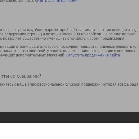
оискового запроса.
Купить ссылки на бирже
 ссылочную массу, благодаря которой сайт занимает верхние позиции в выд
ки, содержание страниц и позиции более 900 млн сайтов. На основе получе
то позволяет существенно уменьшить стоимость и сроки продвижения.
изации страниц сайта, которые позволяют повысить привлекательность конт
сылками это позволяет сайту занять высокие поисковые позиции в поисковых 
требующих дополнительных вложений.
Запустить продвижение сайта
боты со ссылками?
свяжитесь с нашей профессиональной службой поддержки, которая всегда рада
Ресурсы