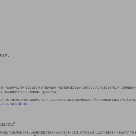
ах.
йт наилучшим образом отвечает на поисковый запрос пользователя. Внешние
и позиций и поискового трафика.
, которую они заработали различными способами. Поисковая система Linkpa
 ссылки сайтов
ссылок?
овку ссылок специализированным сервисам, которые будут вести работу по 