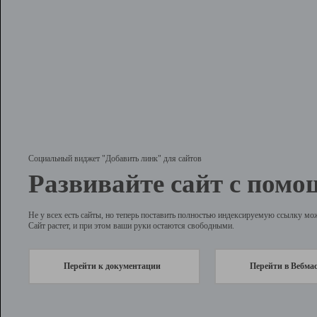
Социальный виджет "Добавить линк" для сайтов
Развивайте сайт с помо
Не у всех есть сайты, но теперь поставить полностью индексируемую ссылку мо
Сайт растет, и при этом ваши руки остаются свободными.
Перейти к документации
Перейти в Вебма