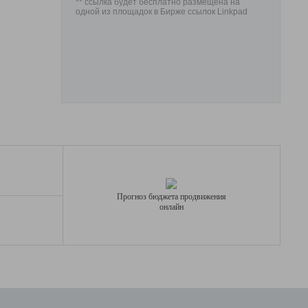
** ссылка будет бесплатно размещена на
одной из площадок в Бирже ссылок Linkpad
Прогноз бюджета продвижения
онлайн