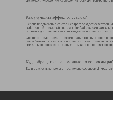
системах и улучшению их эффективности для конкретного п
Как улучшить эффект от ссылок?
Сервис продвижения сайтов СеоТраф создает естественную
собственной поисковой системы LinkPad отслеживает ссыл
полный и достоверный анализ выдачи поисковых систем, ч
СеоТраф предоставляет рекомендации по внутренней оптим
(кликабельность) сайта в поисковых системах. Вместе со с
чем больше поискового трафика, тем больше продаж, не 
Куда обращаться за помощью по вопросам ра
Если у вас есть вопросы относительно сервисов Linkpad, 
О Linkpad
Поддержка