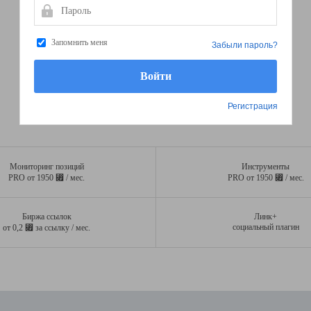
Пароль
Запомнить меня
Забыли пароль?
Регистрация
Мониторинг позиций
Инструменты
⃏
⃏
PRO от 1950
/ мес.
PRO от 1950
/ мес.
Биржа ссылок
Линк+
⃏
социальный плагин
от 0,2
за ссылку / мес.