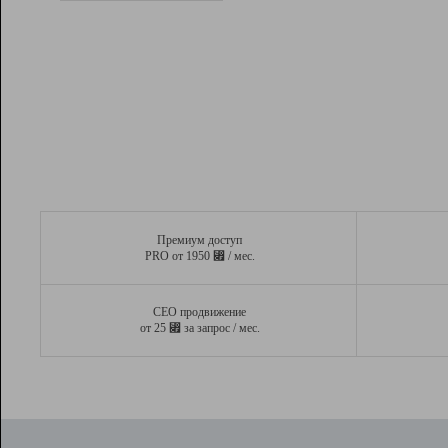
Рейтинг
Вывод и удержание в ТОП10 выдачи
поисковых систем
Инструменты
Разработчикам
Партнерская
программа
Помощь
Премиум доступ
⃏
PRO от 1950
/ мес.
СЕО продвижение
⃏
от 25
за запрос / мес.