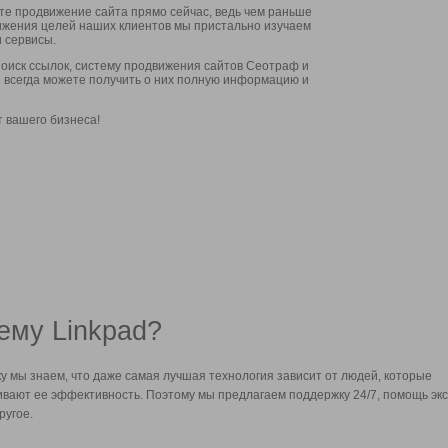
ите продвижение сайта прямо сейчас, ведь чем раньше
стижения целей наших клиентов мы пристально изучаем
 сервисы.
оиск ссылок, систему продвижения сайтов Сеотраф и
вы всегда можете получить о них полную информацию и
т вашего бизнеса!
ему Linkpad?
у мы знаем, что даже самая лучшая технология зависит от людей, которые
вают ее эффективность. Поэтому мы предлагаем поддержку 24/7, помощь экс
ругое.