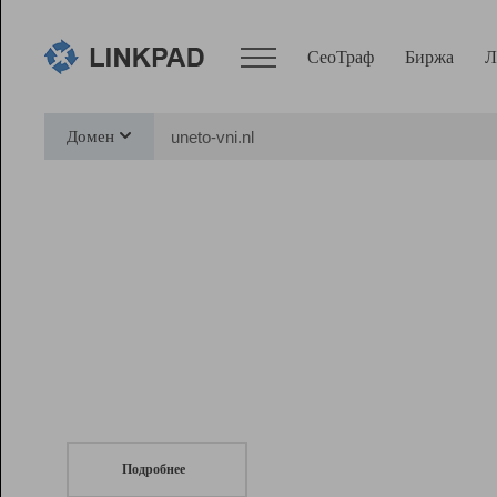
СеоТраф
Биржа
Л
Сервисы
Домен
СеоТраф
Монитор
Биржа
Pro
Линк+
СеоТраф
Запустите
продвижение сайта
c LinkPad.
Ресурсы
Вебмастер
Подробнее