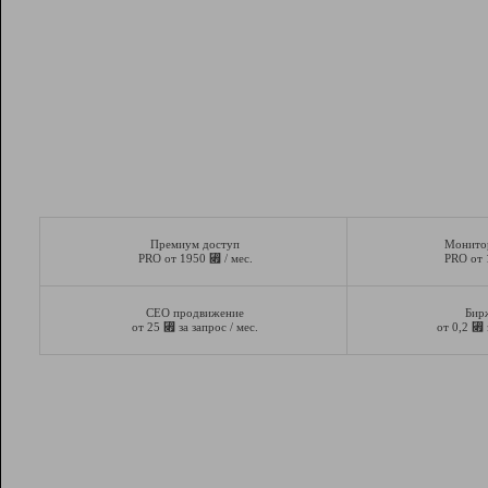
Премиум доступ
Монито
⃏
PRO от 1950
/ мес.
PRO от
СЕО продвижение
Бир
⃏
⃏
от 25
за запрос / мес.
от 0,2