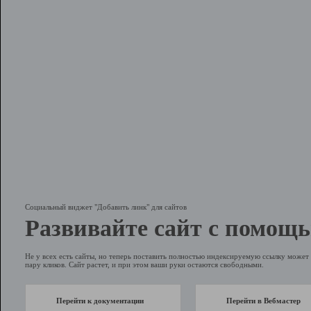
Социальный виджет "Добавить линк" для сайтов
Развивайте сайт с помощь
Не у всех есть сайты, но теперь поставить полностью индексируемую ссылку может 
пару кликов. Сайт растет, и при этом ваши руки остаются свободными.
Перейти к документации
Перейти в Вебмастер