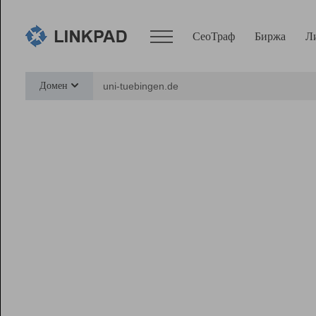
СеоТраф
Биржа
Л
Сервисы
Домен
СеоТраф
Монитор
Биржа
Pro
Линк+
Ресурсы
Вебмастер