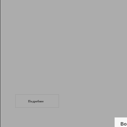
Рейтинг
Инструменты
Разработчикам
Партнерская
программа
Помощь
СеоТраф
Запустите
продвижение сайта
c LinkPad.
Подробнее
Вывод и удержание в ТОП10 выдачи
поисковых систем
Во