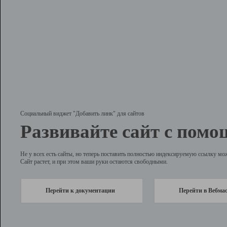
Социальный виджет "Добавить линк" для сайтов
Развивайте сайт с помо
Не у всех есть сайты, но теперь поставить полностью индексируемую ссылку мо
Сайт растет, и при этом ваши руки остаются свободными.
Перейти к документации
Перейти в Вебма