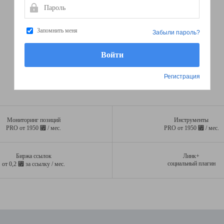
Пароль
Запомнить меня
Забыли пароль?
Регистрация
Мониторинг позиций
Инструменты
⃏
⃏
PRO от 1950
/ мес.
PRO от 1950
/ мес.
Биржа ссылок
Линк+
⃏
социальный плагин
от 0,2
за ссылку / мес.