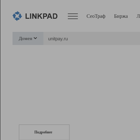
СеоТраф
Биржа
Л
Сервисы
Домен
СеоТраф
Монитор
Биржа
Pro
Линк+
СеоТраф
Запустите
продвижение сайта
c LinkPad.
Ресурсы
Вебмастер
Подробнее