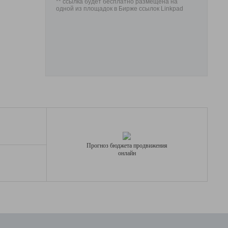
** ссылка будет бесплатно размещена на
одной из площадок в Бирже ссылок Linkpad
Прогноз бюджета продвижения
онлайн