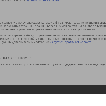
оискового запроса.
Купить ссылки на бирже
 ссылочную массу, благодаря которой сайт занимает верхние позиции в выд
ки, содержание страниц и позиции более 900 млн сайтов. На основе получе
то позволяет существенно уменьшить стоимость и сроки продвижения.
изации страниц сайта, которые позволяют повысить привлекательность конт
сылками это позволяет сайту занять высокие поисковые позиции в поисковых 
требующих дополнительных вложений.
Запустить продвижение сайта
боты со ссылками?
свяжитесь с нашей профессиональной службой поддержки, которая всегда рада
Ресурсы