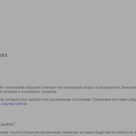
ах.
йт наилучшим образом отвечает на поисковый запрос пользователя. Внешние
и позиций и поискового трафика.
, которую они заработали различными способами. Поисковая система Linkpa
 ссылки сайтов
ссылок?
овку ссылок специализированным сервисам, которые будут вести работу по 