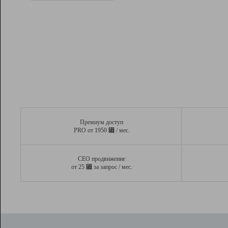
Рейтинг
Вывод и удержание в ТОП10 выдачи
поисковых систем
Инструменты
Разработчикам
Партнерская
программа
Помощь
Премиум доступ
⃏
PRO от 1950
/ мес.
СЕО продвижение
⃏
от 25
за запрос / мес.