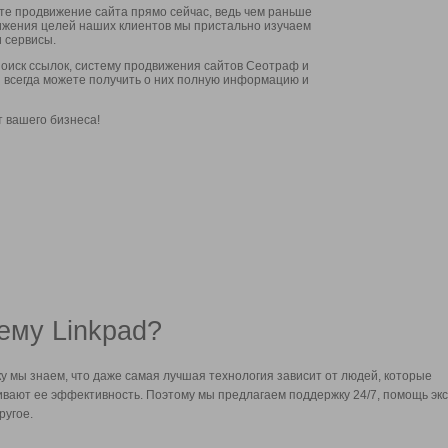
ите продвижение сайта прямо сейчас, ведь чем раньше
стижения целей наших клиентов мы пристально изучаем
 сервисы.
оиск ссылок, систему продвижения сайтов Сеотраф и
вы всегда можете получить о них полную информацию и
т вашего бизнеса!
ему Linkpad?
у мы знаем, что даже самая лучшая технология зависит от людей, которые
вают ее эффективность. Поэтому мы предлагаем поддержку 24/7, помощь экс
ругое.