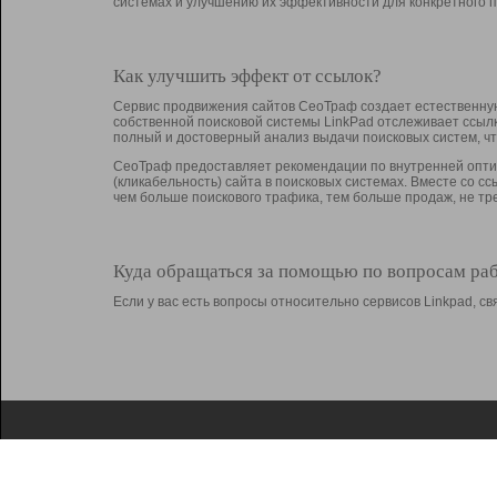
системах и улучшению их эффективности для конкретного п
Как улучшить эффект от ссылок?
Сервис продвижения сайтов СеоТраф создает естественную
собственной поисковой системы LinkPad отслеживает ссыл
полный и достоверный анализ выдачи поисковых систем, ч
СеоТраф предоставляет рекомендации по внутренней оптим
(кликабельность) сайта в поисковых системах. Вместе со с
чем больше поискового трафика, тем больше продаж, не 
Куда обращаться за помощью по вопросам ра
Если у вас есть вопросы относительно сервисов Linkpad, 
О Linkpad
Поддержка