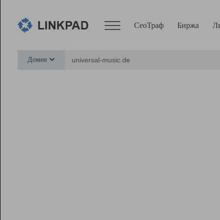
СеоТраф
Биржа
Л
Сервисы
Домен
СеоТраф
Монитор
Биржа
Pro
Линк+
Ресурсы
Вебмастер