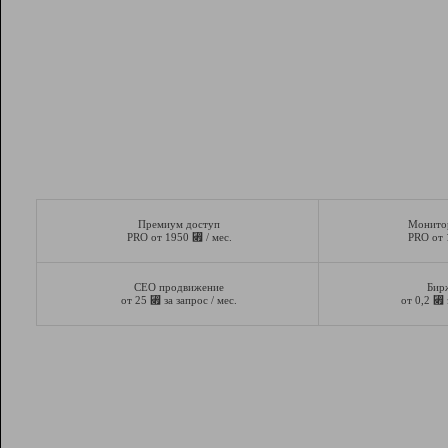
Премиум доступ
Монито
⃏
PRO от 1950
/ мес.
PRO от
СЕО продвижение
Бир
⃏
⃏
от 25
за запрос / мес.
от 0,2