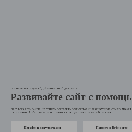
Социальный виджет "Добавить линк" для сайтов
Развивайте сайт с помощь
Не у всех есть сайты, но теперь поставить полностью индексируемую ссылку может 
пару кликов. Сайт растет, и при этом ваши руки остаются свободными.
Перейти к документации
Перейти в Вебмастер