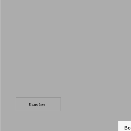
Рейтинг
Инструменты
Разработчикам
Партнерская
программа
Помощь
СеоТраф
Запустите
продвижение сайта
c LinkPad.
Подробнее
Вывод и удержание в ТОП10 выдачи
поисковых систем
Во