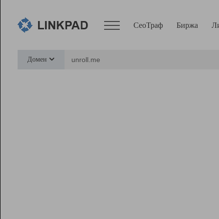
СеоТраф
Биржа
Л
Сервисы
Домен
СеоТраф
Монитор
Биржа
Pro
Линк+
Ресурсы
Вебмастер