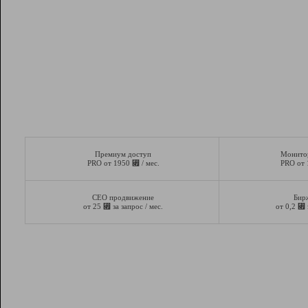
Премиум доступ
Монито
⃏
PRO от 1950
/ мес.
PRO от
СЕО продвижение
Бир
⃏
⃏
от 25
за запрос / мес.
от 0,2