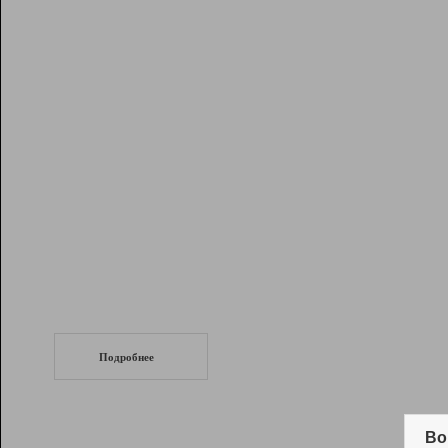
Рейтинг
Инструменты
Разработчикам
Партнерская
программа
Помощь
СеоТраф
Запустите
продвижение сайта
c LinkPad.
Подробнее
Вывод и удержание в ТОП10 выдачи
поисковых систем
Во