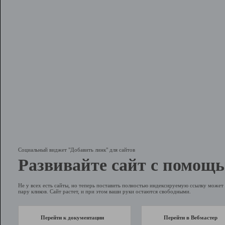
Социальный виджет "Добавить линк" для сайтов
Развивайте сайт с помощь
Не у всех есть сайты, но теперь поставить полностью индексируемую ссылку может 
пару кликов. Сайт растет, и при этом ваши руки остаются свободными.
Перейти к документации
Перейти в Вебмастер