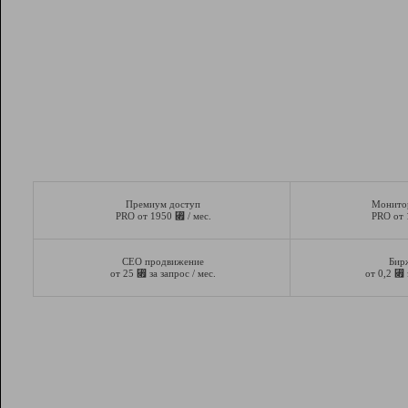
Премиум доступ
Монито
⃏
PRO от 1950
/ мес.
PRO от
СЕО продвижение
Бир
⃏
⃏
от 25
за запрос / мес.
от 0,2