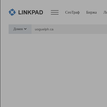
СеоТраф
Биржа
Л
Сервисы
Домен
СеоТраф
Монитор
Биржа
Pro
Линк+
Ресурсы
Вебмастер