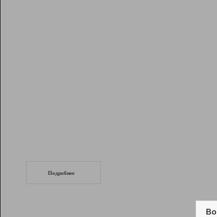
Рейтинг
Инструменты
Разработчикам
Партнерская
программа
Помощь
СеоТраф
Запустите
продвижение сайта
c LinkPad.
Подробнее
Вывод и удержание в ТОП10 выдачи
поисковых систем
Во