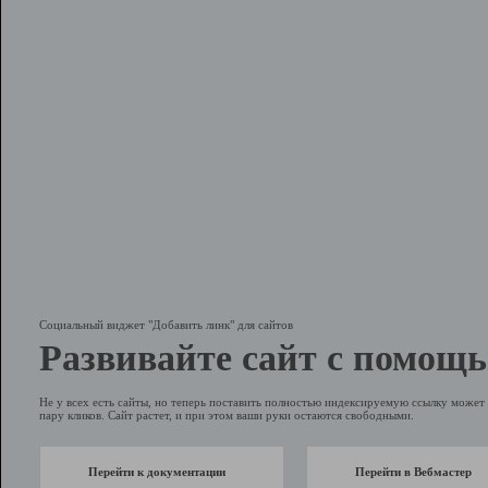
Социальный виджет "Добавить линк" для сайтов
Развивайте сайт с помощь
Не у всех есть сайты, но теперь поставить полностью индексируемую ссылку может 
пару кликов. Сайт растет, и при этом ваши руки остаются свободными.
Перейти к документации
Перейти в Вебмастер