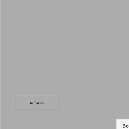
Рейтинг
Инструменты
Разработчикам
Партнерская
программа
Помощь
СеоТраф
Запустите
продвижение сайта
c LinkPad.
Подробнее
Вывод и удержание в ТОП10 выдачи
поисковых систем
Во