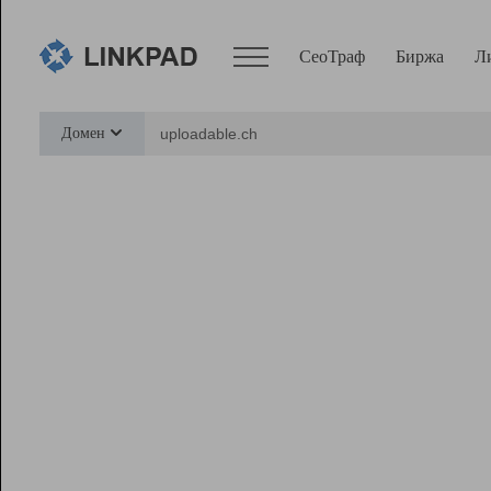
СеоТраф
Биржа
Л
Сервисы
Домен
СеоТраф
Монитор
Биржа
Pro
Линк+
Ресурсы
Вебмастер