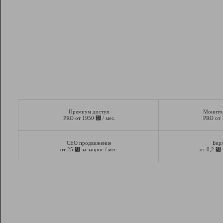
Премиум доступ
Монито
⃏
PRO от 1950
/ мес.
PRO от
СЕО продвижение
Бир
⃏
⃏
от 25
за запрос / мес.
от 0,2