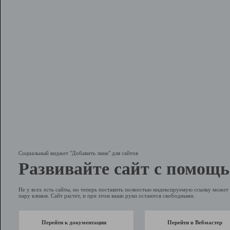
Социальный виджет "Добавить линк" для сайтов
Развивайте сайт с помощь
Не у всех есть сайты, но теперь поставить полностью индексируемую ссылку может 
пару кликов. Сайт растет, и при этом ваши руки остаются свободными.
Перейти к документации
Перейти в Вебмастер