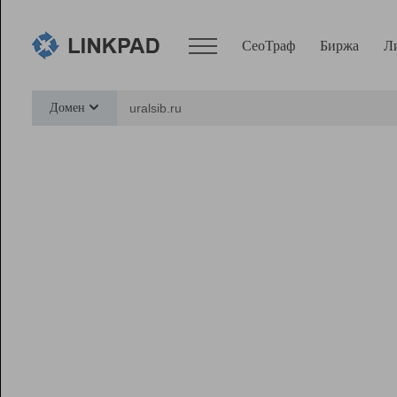
СеоТраф
Биржа
Л
Сервисы
Домен
СеоТраф
Монитор
Биржа
Pro
Линк+
Ресурсы
Вебмастер