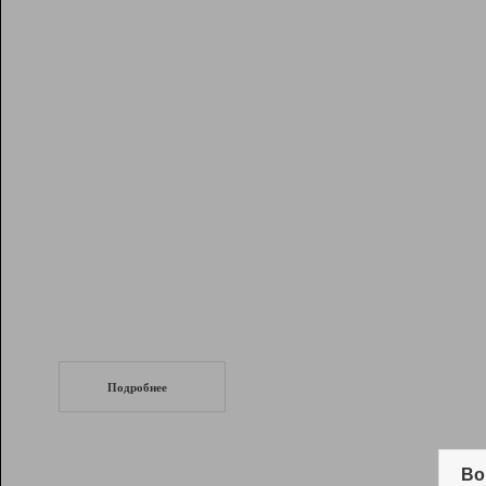
Рейтинг
Инструменты
Разработчикам
Партнерская
программа
Помощь
СеоТраф
Запустите
продвижение сайта
c LinkPad.
Подробнее
Вывод и удержание в ТОП10 выдачи
поисковых систем
Во