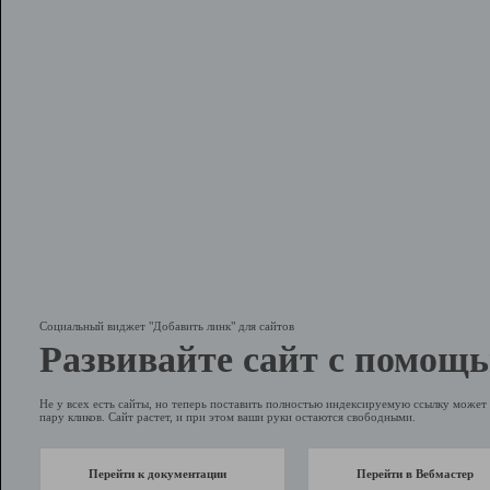
Социальный виджет "Добавить линк" для сайтов
Развивайте сайт с помощь
Не у всех есть сайты, но теперь поставить полностью индексируемую ссылку может 
пару кликов. Сайт растет, и при этом ваши руки остаются свободными.
Перейти к документации
Перейти в Вебмастер