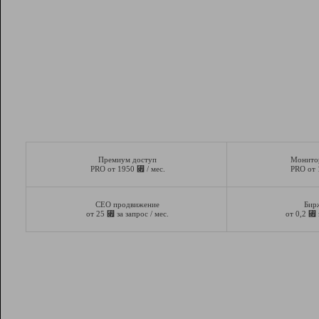
Премиум доступ
Монито
⃏
PRO от 1950
/ мес.
PRO от
СЕО продвижение
Бир
⃏
⃏
от 25
за запрос / мес.
от 0,2