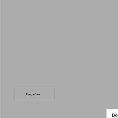
Рейтинг
Инструменты
Разработчикам
Партнерская
программа
Помощь
СеоТраф
Запустите
продвижение сайта
c LinkPad.
Подробнее
Вывод и удержание в ТОП10 выдачи
поисковых систем
Во