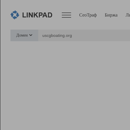
СеоТраф
Биржа
Л
Сервисы
Домен
СеоТраф
Монитор
Биржа
Pro
Линк+
Ресурсы
Вебмастер