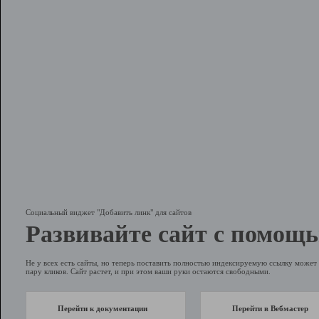
Социальный виджет "Добавить линк" для сайтов
Развивайте сайт с помощь
Не у всех есть сайты, но теперь поставить полностью индексируемую ссылку может 
пару кликов. Сайт растет, и при этом ваши руки остаются свободными.
Перейти к документации
Перейти в Вебмастер