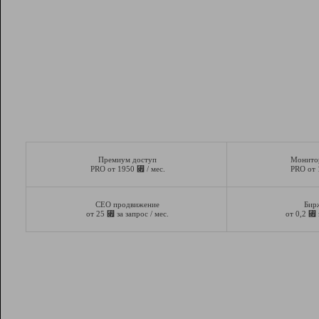
Премиум доступ
Монито
⃏
PRO от 1950
/ мес.
PRO от
СЕО продвижение
Бир
⃏
⃏
от 25
за запрос / мес.
от 0,2