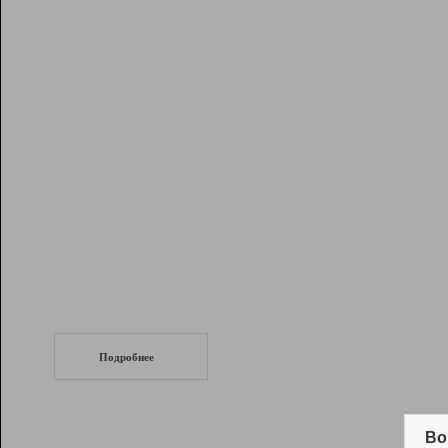
Рейтинг
Инструменты
Разработчикам
Партнерская
программа
Помощь
СеоТраф
Запустите
продвижение сайта
c LinkPad.
Подробнее
Вывод и удержание в ТОП10 выдачи
поисковых систем
Во