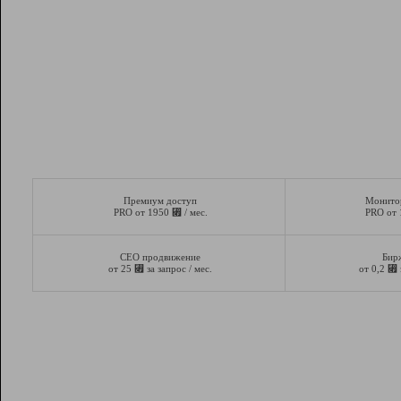
Премиум доступ
Монито
⃏
PRO от 1950
/ мес.
PRO от
СЕО продвижение
Бир
⃏
⃏
от 25
за запрос / мес.
от 0,2