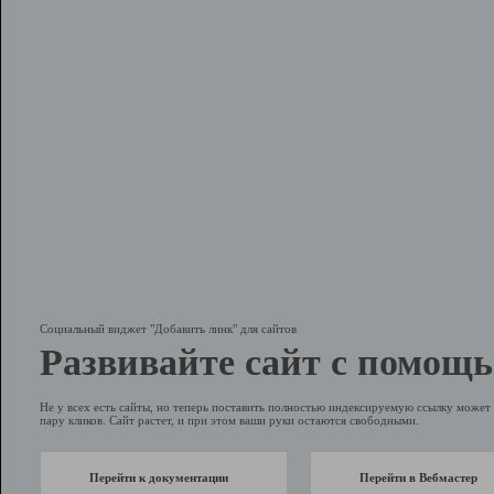
Социальный виджет "Добавить линк" для сайтов
Развивайте сайт с помощь
Не у всех есть сайты, но теперь поставить полностью индексируемую ссылку может 
пару кликов. Сайт растет, и при этом ваши руки остаются свободными.
Перейти к документации
Перейти в Вебмастер