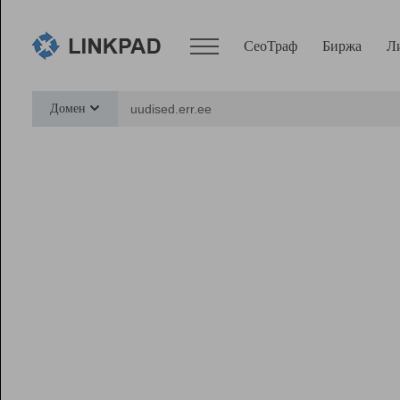
СеоТраф
Биржа
Л
Сервисы
Домен
СеоТраф
Монитор
Биржа
Pro
Линк+
Ресурсы
Вебмастер