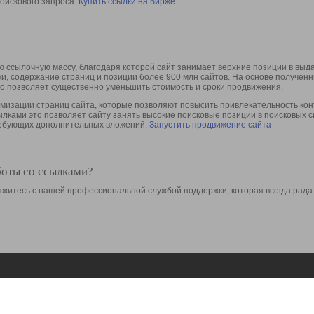
оискового запроса.
Купить ссылки на бирже
 ссылочную массу, благодаря которой сайт занимает верхние позиции в выд
ки, содержание страниц и позиции более 900 млн сайтов. На основе получе
то позволяет существенно уменьшить стоимость и сроки продвижения.
изации страниц сайта, которые позволяют повысить привлекательность конт
сылками это позволяет сайту занять высокие поисковые позиции в поисковых 
требующих дополнительных вложений.
Запустить продвижение сайта
боты со ссылками?
свяжитесь с нашей профессиональной службой поддержки, которая всегда рада
Ресурсы