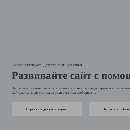
Социальный виджет "Добавить линк" для сайтов
Развивайте сайт с помо
Не у всех есть сайты, но теперь поставить полностью индексируемую ссылку мо
Сайт растет, и при этом ваши руки остаются свободными.
Перейти к документации
Перейти в Вебма