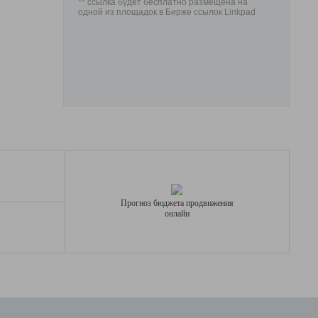
** ссылка будет бесплатно размещена на
одной из площадок в Бирже ссылок Linkpad
Прогноз бюджета продвижения
онлайн