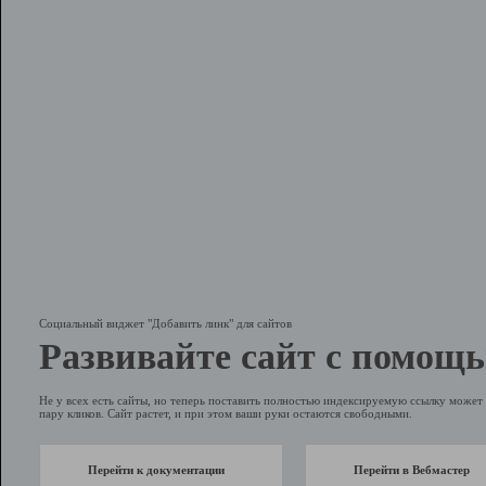
Социальный виджет "Добавить линк" для сайтов
Развивайте сайт с помощь
Не у всех есть сайты, но теперь поставить полностью индексируемую ссылку может 
пару кликов. Сайт растет, и при этом ваши руки остаются свободными.
Перейти к документации
Перейти в Вебмастер