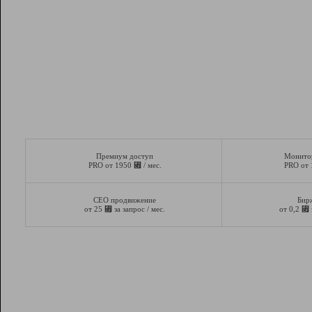
Премиум доступ
Монито
⃏
PRO от 1950
/ мес.
PRO от
СЕО продвижение
Бир
⃏
⃏
от 25
за запрос / мес.
от 0,2