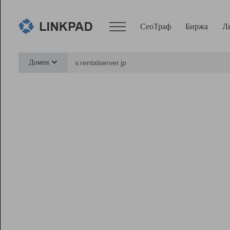
СеоТраф
Биржа
Л
Сервисы
Домен
СеоТраф
Монитор
Биржа
Pro
Линк+
Ресурсы
Вебмастер