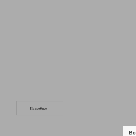
Рейтинг
Инструменты
Разработчикам
Партнерская
программа
Помощь
СеоТраф
Запустите
продвижение сайта
c LinkPad.
Подробнее
Вывод и удержание в ТОП10 выдачи
поисковых систем
Во