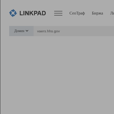
СеоТраф
Биржа
Л
Сервисы
Домен
СеоТраф
Монитор
Биржа
Pro
Линк+
Ресурсы
Вебмастер