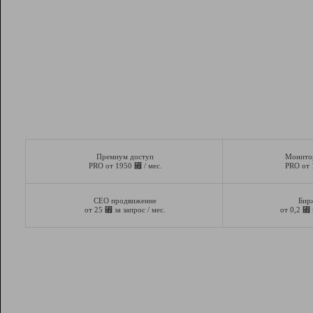
Премиум доступ
Монито
⃏
PRO от 1950
/ мес.
PRO от
СЕО продвижение
Бир
⃏
⃏
от 25
за запрос / мес.
от 0,2