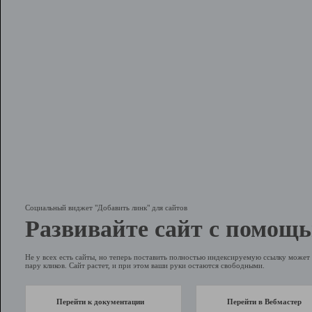
Социальный виджет "Добавить линк" для сайтов
Развивайте сайт с помощь
Не у всех есть сайты, но теперь поставить полностью индексируемую ссылку может 
пару кликов. Сайт растет, и при этом ваши руки остаются свободными.
Перейти к документации
Перейти в Вебмастер