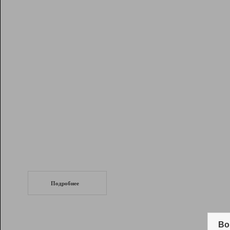
Рейтинг
Инструменты
Разработчикам
Партнерская
программа
Помощь
СеоТраф
Запустите
продвижение сайта
c LinkPad.
Подробнее
Вывод и удержание в ТОП10 выдачи
поисковых систем
Во