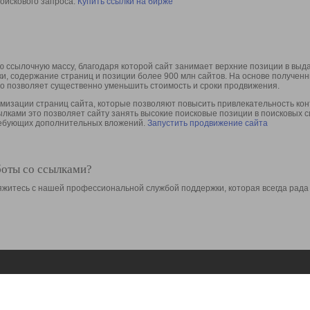
оискового запроса.
Купить ссылки на бирже
 ссылочную массу, благодаря которой сайт занимает верхние позиции в выд
ки, содержание страниц и позиции более 900 млн сайтов. На основе получе
то позволяет существенно уменьшить стоимость и сроки продвижения.
изации страниц сайта, которые позволяют повысить привлекательность конт
сылками это позволяет сайту занять высокие поисковые позиции в поисковых 
требующих дополнительных вложений.
Запустить продвижение сайта
боты со ссылками?
свяжитесь с нашей профессиональной службой поддержки, которая всегда рада
Ресурсы