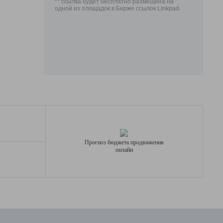
** ссылка будет бесплатно размещена на
одной из площадок в Бирже ссылок Linkpad
Прогноз бюджета продвижения
онлайн