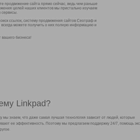
ите продвижение сайта прямо сейчас, ведь чем раньше
стижения целей наших клиентов мы пристально изучаем
 сервисы.
оиск ссылок, систему продвижения сайтов Сеотраф и
вы всегда можете получить о них полную информацию и
т вашего бизнеса!
ему Linkpad?
у мы знаем, что даже самая лучшая технология зависит от людей, которые
вают ее эффективность. Поэтому мы предлагаем поддержку 24/7, помощь экс
ругое.