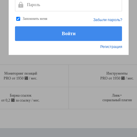
Пароль
Запомнить меня
Забыли пароль?
Регистрация
Мониторинг позиций
Инструменты
⃏
⃏
PRO от 1950
/ мес.
PRO от 1950
/ мес.
Биржа ссылок
Линк+
⃏
социальный плагин
от 0,2
за ссылку / мес.