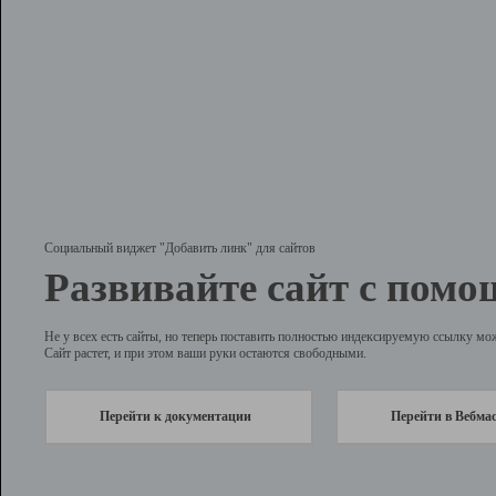
Социальный виджет "Добавить линк" для сайтов
Развивайте сайт с помо
Не у всех есть сайты, но теперь поставить полностью индексируемую ссылку мо
Сайт растет, и при этом ваши руки остаются свободными.
Перейти к документации
Перейти в Вебма