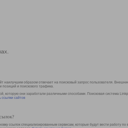
ах.
йт наилучшим образом отвечает на поисковый запрос пользователя. Внешние
и позиций и поискового трафика.
, которую они заработали различными способами. Поисковая система Linkpa
 ссылки сайтов
ссылок?
овку ссылок специализированным сервисам, которые будут вести работу по 