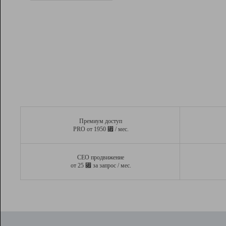
Рейтинг
Вывод и удержание в ТОП10 выдачи
поисковых систем
Инструменты
Разработчикам
Партнерская
программа
Помощь
Премиум доступ
⃏
PRO от 1950
/ мес.
СЕО продвижение
⃏
от 25
за запрос / мес.