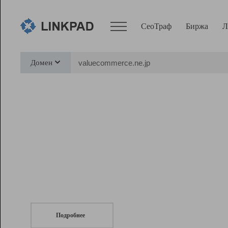
СеоТраф
Биржа
Л
Сервисы
Домен
СеоТраф
Монитор
Биржа
Pro
Линк+
СеоТраф
Запустите
продвижение сайта
c LinkPad.
Ресурсы
Вебмастер
Подробнее