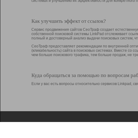
системах и улучшению их эффективности для конкретного п
Как улучшить эффект от ссылок?
Сервис продвижения сайтов СеоТраф создает естественную
собственной поисковой системы LinkPad отслеживает ссыл
полный и достоверный анализ выдачи поисковых систем, ч
СеоТраф предоставляет рекомендации по внутренней оптим
(кликабельность) сайта в поисковых системах. Вместе со с
чем больше поискового трафика, тем больше продаж, не 
Куда обращаться за помощью по вопросам ра
Если у вас есть вопросы относительно сервисов Linkpad, 
О Linkpad
Поддержка